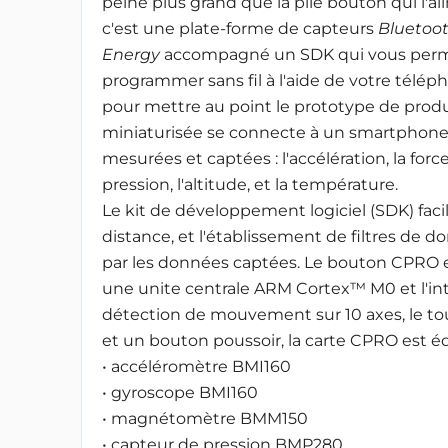
peine plus grand que la pile bouton qui l'al
c'est une plate-forme de capteurs
Bluetoo
Energy
accompagné un SDK qui vous perm
programmer sans fil à l'aide de votre télép
pour mettre au point le prototype de produit
miniaturisée se connecte à un smartphone 
mesurées et captées : l'accélération, la forc
pression, l'altitude, et la température.
Le kit de développement logiciel (SDK) faci
distance, et l'établissement de filtres d
par les données captées. Le bouton CPRO 
une unite centrale ARM Cortex™ M0 et l'in
détection de mouvement sur 10 axes, le to
et un bouton poussoir, la carte CPRO est é
• accéléromètre BMI160
• gyroscope BMI160
• magnétomètre BMM150
• capteur de pression BMP280