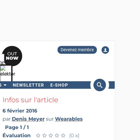
Devenez membre
S
NEWSLETTER
E-SHOP
ercher
Infos sur l'article
6 février 2016
par
Denis Meyer
sur
Wearables
Page 1 / 1
Évaluation
★
★
★
★
★
★
★
★
★
★
(0 x)