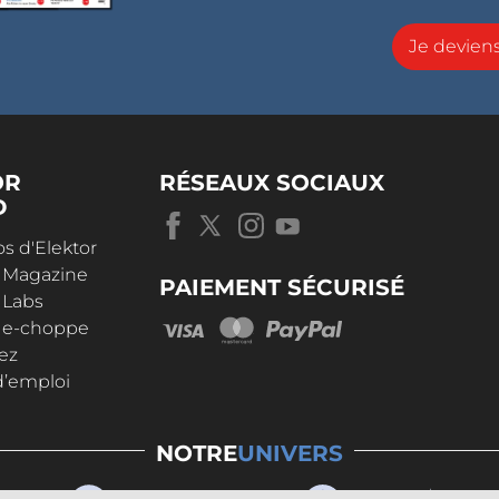
Je devie
OR
RÉSEAUX SOCIAUX
D
s d'Elektor
r Magazine
PAIEMENT SÉCURISÉ
 Labs
r e-choppe
ez
d’emploi
NOTRE
UNIVERS