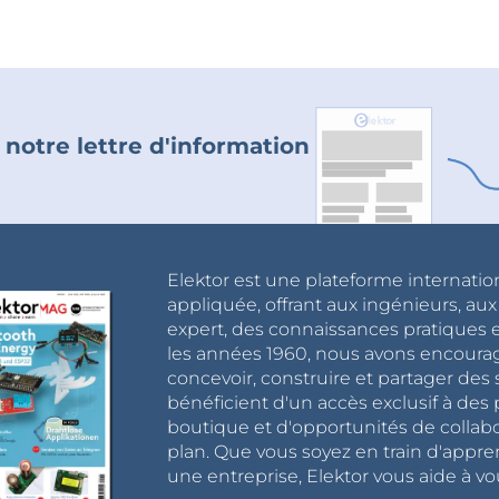
 notre lettre d'information
Elektor est une plateforme internatio
appliquée, offrant aux ingénieurs, au
expert, des connaissances pratiques et
les années 1960, nous avons encou
concevoir, construire et partager de
bénéficient d'un accès exclusif à des 
boutique et d'opportunités de collab
plan. Que vous soyez en train d'appr
une entreprise, Elektor vous aide à vou