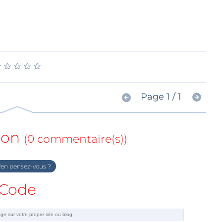
★
★
★
★
★
★
★
★
★
★
Page 1 / 1
ion
(0 commentaire(s))
en pensez-vous ?
Code