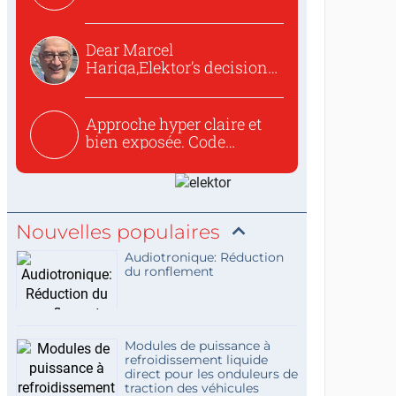
o...
Dear Marcel
Hariga,Elektor’s decision
to republish...
Approche hyper claire et
bien exposée. Code
concis...
Nouvelles populaires
Audiotronique: Réduction
du ronflement
Modules de puissance à
refroidissement liquide
direct pour les onduleurs de
traction des véhicules