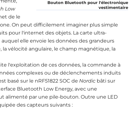
imente,
Bouton Bluetooth pour l'électronique
vestimentaire
th Low
et de le
hone. On peut difficilement imaginer plus simple
s pour l'internet des objets. La carte ultra-
auquel elle envoie les données des grandeurs
e, la vélocité angulaire, le champ magnétique, la
lite l'exploitation de ces données, la commande à
e données complexes ou de déclenchements induits
est basé sur le nRF51822 SOC de
Nordic
bâti sur
terface Bluetooth Low Energy, avec une
ut alimenté par une pile-bouton. Outre une LED
quipée des capteurs suivants :