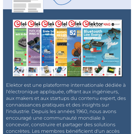
commun (p.82) le
multitâche pratique sur l’ESP32
(p.94), les
automates finis en assembleur et en C
sur des PIC à 8 bits et les
greffons et modules de
KiCAD
p.66.
Grands travaux
Et enfin
les sept
projets de
ce
numéro,
dont
Elektor est une plateforme internationale dédiée à
l'électronique appliquée, offrant aux ingénieurs,
certains
aux makers et aux startups du contenu expert, des
qu’on
connaissances pratiques et des insights sur
peut qualifier de grands : page 6, le premier article
l'industrie. Depuis les années 1960, nous avons
consacré au
nouveau LCR-mètre
, qui mesure de
encouragé une communauté mondiale à
50 Hz à 2 MHz. Ce pont de mesure d’impédance
concevoir, construire et partager des solutions
automatique pour mesurer la résistance, la capacité
concrètes. Les membres bénéficient d'un accès