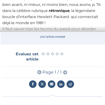
bien avant, ni mieux, ni moins bien, nous avons, p. 74
dans la célèbre rubrique
rétronique
, la légendaire
boucle d’interface Hewlett-Packard qui connectait
déjà le monde en 1981 !
Il faut savoir tirer les leçons du passé pour aborder
intelligemment le futur et poser les bonnes
Lire l'article complet
questions. Au sujet de la
5G
p. ex. (p.92
)
:
qui façonne
qui, les infrastructures ou la société ?
La question
n’est pas anodine, les conséquences non plus.
★
★
★
★
★
★
★
★
★
★
Évaluez cet
article
Autre domaine promis à un avenir qui sera peut-être
beau et probablement controversé :
l’apprentissage
automatique
. Lisez p.78 l’entretien avec Daniel
Page 1 / 1
Situnayake, un ancien de Google.
Comment bien gérer mes batteries ? Page 25, T.
Scherer nous explique comment, pour aller loin, il
faut
ménager le lithium
.