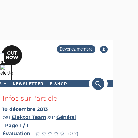
Devenez membre
S
NEWSLETTER
E-SHOP
ercher
Infos sur l'article
10 décembre 2013
par
Elektor Team
sur
Général
Page 1 / 1
Évaluation
★
★
★
★
★
★
★
★
★
★
(0 x)