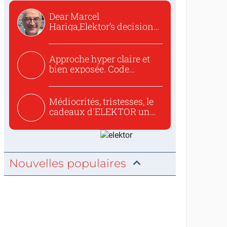
Dear Marcel
Hariga,Elektor’s decision
to republish...
Approche hyper claire et
bien exposée. Code
concis...
Médiocrités, tristesses, le
cadeaux d'ELEKTOR un
c...
Nouvelles populaires