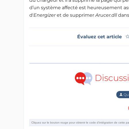
du chargeur et il a supprimé la page qui per
d’un système affecté est heureusement assez s
d'
Energizer
et de supprimer
Arucer.dll
dans
Évaluez cet article
Discuss
Qu'