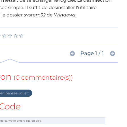
mettait de télécharger le logiciel. La désinfection
imple. Il suffit de désinstaller l'utilitaire
 le dossier
system32
de
Windows
.
★
★
★
★
★
★
★
★
★
★
Page 1 / 1
ion
(0 commentaire(s))
en pensez-vous ?
Code