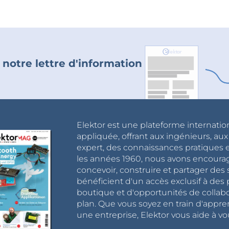
 notre lettre d'information
Elektor est une plateforme internatio
appliquée, offrant aux ingénieurs, au
expert, des connaissances pratiques et
les années 1960, nous avons encou
concevoir, construire et partager de
bénéficient d'un accès exclusif à des 
boutique et d'opportunités de collab
plan. Que vous soyez en train d'appr
une entreprise, Elektor vous aide à vou