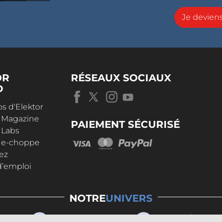
Je devie
OR
RÉSEAUX SOCIAUX
D
s d'Elektor
r Magazine
PAIEMENT SÉCURISÉ
 Labs
r e-choppe
ez
d’emploi
NOTRE
UNIVERS