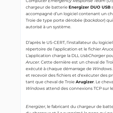
Computer Emergency Response Team
(US
chargeur de batterie
Energizer DUO USB
s
accompagné d’un logiciel contenant un ch
Troie de type porte dérobée (
backdoor
) qu
autorisé à un système.
D’après le US-CERT, l’installateur du logiciel 
répertoire de l’application et le fichier
Aruce
L’application charge la DLL
UsbCharger
pour
Arucer
. Cette dernière est un cheval de Troi
exécuté à chaque démarrage de
Windows
et recevoir des fichiers et d'exécuter des
tant que cheval de Troie
Arugizer
. Le chev
Windows
attend des connexions TCP sur le
Energizer
, le fabricant du chargeur de batt