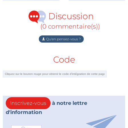
capacités, mais l’impact sur la pénurie ne devrait pas
être significatif avant la fin de cette année ou le
Discussion
début de la prochaine. Maigre consolation : les délais
de livraison des composants passifs « audio » (de quoi
(0 commentaire(s))
s’agit-il ?) sont pires encore, à en juger par les
tendances édifiantes illustrées par le graphique ci-
Qu'en pensez-vous ?
dessus.
Code
Source :
ECIA ; EBN online
Inscrivez-vous
à notre lettre
d'information