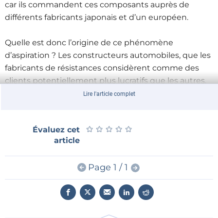
car ils commandent ces composants auprès de
différents fabricants japonais et d’un européen.
Quelle est donc l’origine de ce phénomène
d’aspiration ? Les constructeurs automobiles, que les
fabricants de résistances considèrent comme des
clients potentiellement plus lucratifs que les autres.
Si la livraison de votre carte microcontrôleur Farduino
Lire l'article complet
UltimoCinquocento est « retardée », adressez-vous
plutôt à votre voisin qui vient d’acheter une voiture
★
★
★
★
★
★
★
★
★
★
Évaluez cet
neuve : les précieuses résistances qui manquent
article
sont peut-être incorporées dans les multiples
gadgets de son véhicule.
Page 1 / 1
Selon certaines sources industrielles, cette pénurie
ne sera pas résolue à court terme. Un certain nombre
de fabricants de résistances étendent leurs