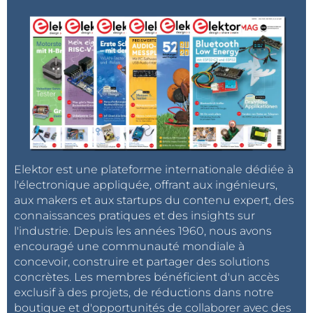
R
[Ω] = V
[V] / I
[A] = 7 / 0,015 = 466,7 Ω
led
Rled
led
(souvenez-vous que, pour ce calcul, ce seront
toujours des ohms, volts et des ampères, et pas des
multiples ni des sous-multiples comme les
milliampères ou les kΩ plus pratiques). Et que les
valeurs en ohms sont «arrondies» en pratique. Ici,
pour 466,7 Ω, on adoptera la valeur normalisée de
470 Ω (±5%).
Elektor est une plateforme internationale dédiée à
l'électronique appliquée, offrant aux ingénieurs,
Vérifions ça sur une plaque d'essais, avec une vraie
aux makers et aux startups du contenu expert, des
LED verte choisie au hasard, et une résistance-talon
connaissances pratiques et des insights sur
mesurée à 468 Ω. La tension V
réellement
forward
l'industrie. Depuis les années 1960, nous avons
mesurée est de 2,16 V (2,06 V pour une LED rouge, et
encouragé une communauté mondiale à
concevoir, construire et partager des solutions
2,04 V pour une LED jaune). En inversant le calcul,
concrètes. Les membres bénéficient d'un accès
nous trouvons :
exclusif à des projets, de réductions dans notre
boutique et d'opportunités de collaborer avec des