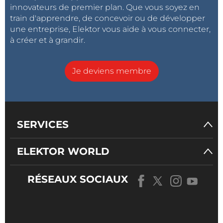
I
[A] = (V
[V] – V
[V])/R
[Ω] = (9–2,16)/468
led
supply
forward
led
innovateurs de premier plan. Que vous soyez en
= 0,0146 A = 14,6 mA.
train d'apprendre, de concevoir ou de développer
une entreprise, Elektor vous aide à vous connecter,
à créer et à grandir.
Ça colle ! Si l'intensité du courant à travers votre LED
mesurée en pratique est trop éloignée de la valeur
souhaitée, ajustez la valeur de la résistance. Une
Je deviens membre
résistance de plus faible valeur verra l'intensité du
courant augmenter, tandis qu'avec une résistance de
plus forte valeur, cette intensité sera moindre.
SERVICES
ELEKTOR WORLD
RÉSEAUX SOCIAUX