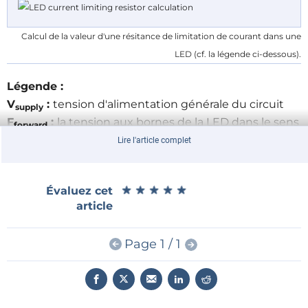
Calcul de la valeur d'une résitance de limitation de courant dans une
LED (cf. la légende ci-dessous).
Légende :
V
:
tension d'alimentation générale du circuit
supply
F
:
la tension aux bornes de la LED dans le sens
forward
conducteur
Lire l'article complet
I
:
le courant qui circule à travers la LED
led
R
:
la résistance de limitation du courant à travers
led
★
★
★
★
★
★
★
★
★
★
Évaluez cet
la LED
article
V
:
la tension aux bornes de la résistance de
Rled
limitation
Page 1 / 1
Calcul de la valeur (en ohms) de la résistance-
talon
La fonction de cette résistance est la limitation du