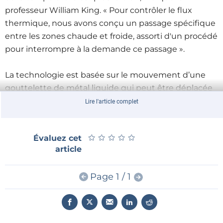
professeur William King. « Pour contrôler le flux
thermique, nous avons conçu un passage spécifique
entre les zones chaude et froide, assorti d'un procédé
pour interrompre à la demande ce passage ».
La technologie est basée sur le mouvement d’une
gouttelette de métal liquide qui peut être déplacée
pour ouvrir le passage du flux thermique. À l’inverse,
Lire l'article complet
elle permet de bloquer le passage pour limiter la
circulation.
★
★
★
★
★
★
★
★
★
★
Évaluez cet
Les chercheurs ont démontré et modélisé la
article
technologie pour des systèmes électroniques
modernes. D’un côté du commutateur, une source
Page 1 / 1
de chaleur provenant d’un composant électronique
de puissance, et de l’autre, un système de
refroidissement à liquide servant à dissiper la chaleur.
Lorsque le commutateur a été activé, il pouvait