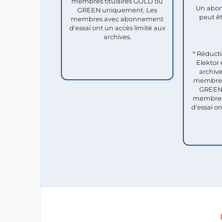
membres titulaires GOLD ou
Un abon
GREEN uniquement. Les
peut êt
membres avec abonnement
d'essai ont un accès limité aux
archives.
* Réduct
Elektor 
archive
membres 
GREEN 
membres
d'essai o