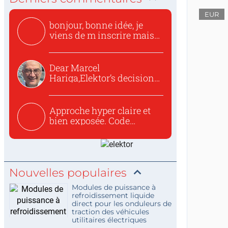
EUR
bonjour, bonne idée, je
viens de m inscrire mais
o...
Dear Marcel
Hariga,Elektor’s decision
to republish...
Approche hyper claire et
bien exposée. Code
concis...
Nouvelles populaires
Modules de puissance à
refroidissement liquide
direct pour les onduleurs de
traction des véhicules
utilitaires électriques