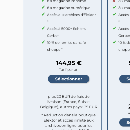
8 x magazine imprimé
8 x m
8 x magazine numérique
8 x m
Accès aux archives d'Elektor
Accès 
*
*
Accès à 5000+ fichiers
Accès 
Gerber
Gerbe
10 % de remise dans l'e-
10 % d
choppe *
chopp
144,95 €
Tarif par an
plus 20 EUR de frais de
livraison (France, Suisse,
Belgique), autres pays : 25 EUR
4
* Réduction dans la boutique
Elektor et accès illimité aux
archives en ligne pour les