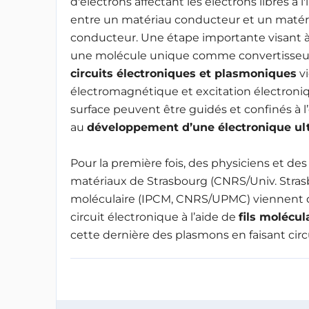
d'électrons affectant les électrons libres à l'
entre un matériau conducteur et un matér
conducteur. Une étape importante visant à 
une molécule unique comme convertisse
circuits électroniques et plasmoniques
vi
électromagnétique et excitation électroniq
surface peuvent être guidés et confinés à 
au
développement d’une électronique ultr
Pour la première fois, des physiciens et des
matériaux de Strasbourg (CNRS/Univ. Strasbo
moléculaire (IPCM, CNRS/UPMC) viennent 
circuit électronique à l’aide de
fils molécul
cette dernière des plasmons en faisant circu