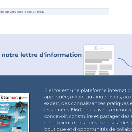
 notre lettre d'information
Elektor est une plateforme internatio
appliquée, offrant aux ingénieurs, au
expert, des connaissances pratiques et
les années 1960, nous avons encou
concevoir, construire et partager de
bénéficient d'un accès exclusif à des 
boutique et d'opportunités de collab