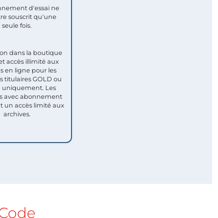
nement d'essai ne
re souscrit qu'une
seule fois.​
ion dans la boutique
et accès illimité aux
s en ligne pour les
titulaires GOLD ou
uniquement. Les
 avec abonnement
nt un accès limité aux
archives.
Code