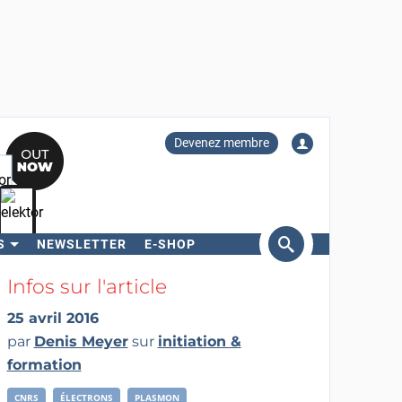
Devenez membre
S
NEWSLETTER
E-SHOP
ercher
Infos sur l'article
25 avril 2016
par
Denis Meyer
sur
initiation &
formation
CNRS
ÉLECTRONS
PLASMON