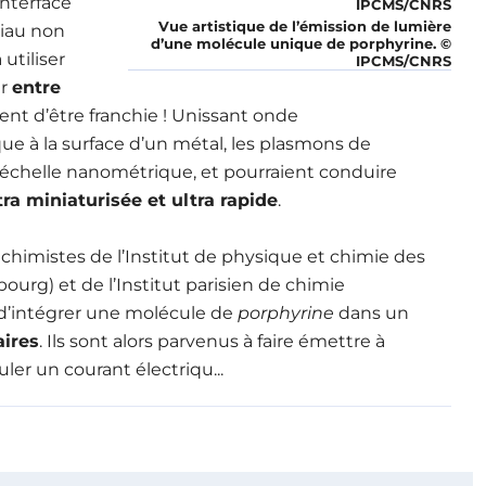
interface
Vue artistique de l’émission de lumière
iau non
d’une molécule unique de porphyrine. ©
utiliser
IPCMS/CNRS
ur
entre
ent d’être franchie ! Unissant onde
ue à la surface d’un métal, les plasmons de
l’échelle nanométrique, et pourraient conduire
a miniaturisée et ultra rapide
.
 chimistes de l’Institut de physique et chimie des
urg) et de l’Institut parisien de chimie
d’intégrer une molécule de
porphyrine
dans un
aires
. Ils sont alors parvenus à faire émettre à
ler un courant électriqu...