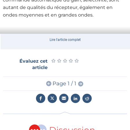
autant de qualités du récepteur, également en
ondes moyennes et en grandes ondes.
Caractéristiques techniques
Lire l'article complet
Aucun alignement nécessaire
Puce de récepteur DSP Si4735
★
★
★
★
★
★
★
★
★
★
Évaluez cet
Microcontrôleur ATmega168
article
Interface USB par FT232R
Page 1 / 1
Écran LCD à 2 x 16 caractères rétroéclairé
Tension entre 4,8 et 6 V | Consommation env. 50
mA
Tension d‘alimentation interne de 3,3 V
Alimentation et commande par PC via USB