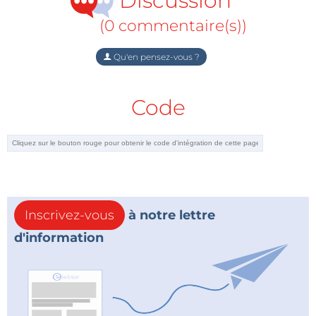
Discussion
Sortie de ligne audio stéréo
(0 commentaire(s))
Étage final audio stéréo (2 x LM386)
Qu'en pensez-vous ?
Affichage du RDS
MA de 153 kHz à 21,85 MHz
Code
Recherche automatique des stations
Indication de la force du champ en dBμV
Connexion pour S-mètre
Commutation de gammes MA par diodes
Inscrivez-vous
à notre lettre
Accord automatique du circuit d‘entrée en MA
d'information
Commutation de largeur de bande en MA
Syntonisation par codeur rotatif
Mémoire des stations (30 en MA et 30 en MF)