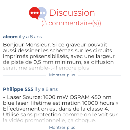
sa conformité avec la réglementation européenne
Discussion
dans le cadre de sa présentation au public
.
(3 commentaire(s))
alcom
il y a 8 ans
Bonjour Monsieur. Si ce graveur pouvait
aussi dessiner les schémas sur les circuits
imprimés présensibilisés, avec une largeur
de piste de 0,5 mm minimum, sa diffusion
serait me semble-t-il encore plus
grande.Bonne journée.04/05/2018.
Montrer plus
Philippe 555
il y a 8 ans
Répondre
Pour faire des PCB, le mieux est encore
Philippe 555
il y a 8 ans
une CNC avec le laser dessus. On en voit
plein sur YouTube avec des mécaniques
« Laser Source: 1600 mW OSRAM 450 nm
de lecteurs de CD. Ça permet peut-être
blue laser, lifetime estimation 10000 hours »
pas de grandes surfaces de gravure, mais
Effectivement on est dans de la classe 4.
si le laser est bien focalisé avec une
Utilisé sans protection comme on le voit sur
lentille, la précision est redoutable.
la vidéo promotionnelle, ça choque.
Montrer plus
Répondre
Répondre