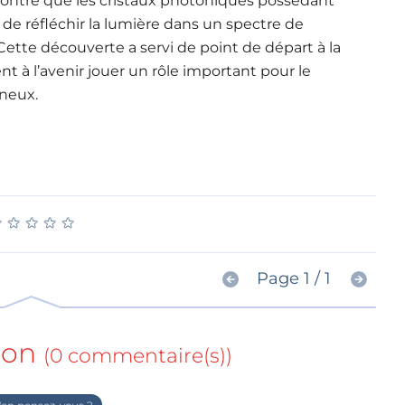
ontré que les cristaux photoniques possédant
de réfléchir la lumière dans un spectre de
 Cette découverte a servi de point de départ à la
ent à l’avenir jouer un rôle important pour le
ineux.
★
★
★
★
★
★
★
★
★
★
Page 1 / 1
ion
(0 commentaire(s))