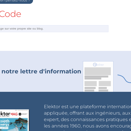
en pensez-vous ?
Code
 notre lettre d'information
Elektor est une plateforme internatio
appliquée, offrant aux ingénieurs, au
expert, des connaissances pratiques et
les années 1960, nous avons encou