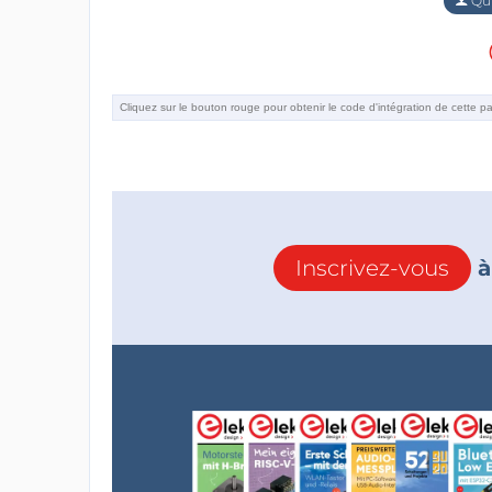
Qu'
Inscrivez-vous
à