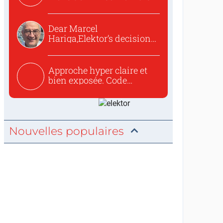
o...
Dear Marcel
Hariga,Elektor’s decision
to republish...
Approche hyper claire et
bien exposée. Code
concis...
Nouvelles populaires