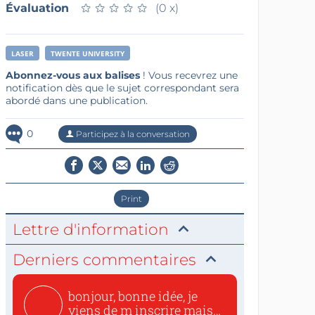
Évaluation
★
★
★
★
★
★
★
★
★
★
(0 x)
LASER
TWENTE UNIVERSITY
Abonnez-vous aux balises
! Vous recevrez une
notification dès que le sujet correspondant sera
abordé dans une publication.
0
Participez à la conversation
Print
Lettre d'information
Derniers commentaires
bonjour, bonne idée, je
viens de m inscrire mais