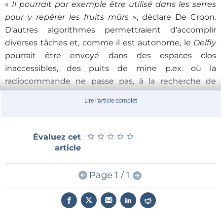
«
Il pourrait par exemple être utilisé dans les serres
pour y repérer les fruits mûrs
», déclare De Croon.
D’autres algorithmes permettraient d’accomplir
diverses tâches et, comme il est autonome, le
Delfly
pourrait être envoyé dans des espaces clos
inaccessibles, des puits de mine p.ex. où la
radiocommande ne passe pas, à la recherche de
victimes ou pour la détection de risques.
Lire l'article complet
Regardez-le voler
★
★
★
★
★
★
★
★
★
★
Évaluez cet
article
Page 1 / 1