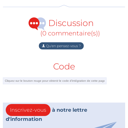
GaN pourrait jouer un rôle déterminant dans des
applications sanitaires, comme par exemple
Discussion
l'assainissement de l'eau potable ou encore
l'identification de tumeurs cancéreuses.
(0 commentaire(s))
Le lien ci-dessous donne d'autres informations
Qu'en pensez-vous ?
intéressantes sur les progrès récents de les
techniques de dopage qui permettent d'améliorer
Code
considérablement le rendement.
Inscrivez-vous
à notre lettre
d'information