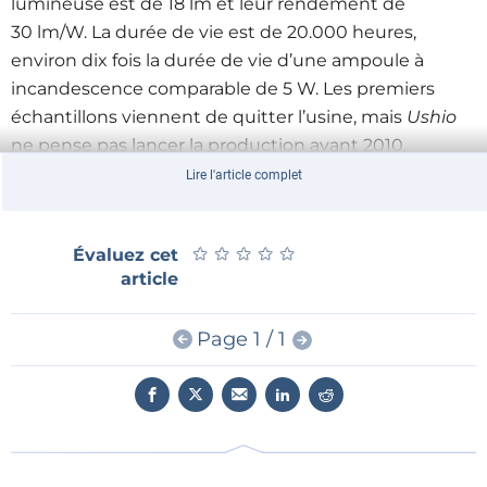
lumineuse est de 18 lm et leur rendement de
30 lm/W. La durée de vie est de 20.000 heures,
environ dix fois la durée de vie d’une ampoule à
incandescence comparable de 5 W. Les premiers
échantillons viennent de quitter l’usine, mais
Ushio
ne pense pas lancer la production avant 2010.
Lire l'article complet
Le 8 décembre 2008 les États de l'Union européenne
(UE) ont approuvé l'interdiction progressive des
★
★
★
★
★
★
★
★
★
★
Évaluez cet
ampoules à incandescence à partir du 1er septembre
article
2009 avec un abandon total en 2012. Selon l'UE le
passage à des méthodes d'éclairage moins
Page 1 / 1
dépensières en énergie permettrait d'économiser à
l'échelle européenne la consommation en électricité
d’environ 11 millions de ménages par an et ainsi
réduire les émissions de dioxyde de carbone de
15 millions de tonnes par an. Tout le monde n'est pas