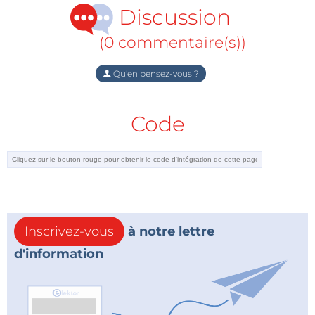
d'accord comme on l'a vu dans une discussion qui a
Discussion
échauffé les esprits sur le forum d'Elektor (lien ci-
(0 commentaire(s))
dessous).
Qu'en pensez-vous ?
Code
Inscrivez-vous
à notre lettre
d'information