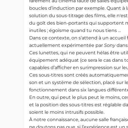
rarement au cinéma faute de salles équipé
boucles d’induction par exemple. Quant à l
solution du sous-titrage des films, elle n'est 
du goît des bien-portants qui supportent ma
inutiles ; égoïsme quand tu nous tiens …
Dans ce contexte, on s'attend à un accueil 
actuellement expérimentée par
Sony
dans 
Ces lunettes, qui ne peuvent hélas être ut
équipement adéquat (ce sera le cas dans to
capables d’afficher en surimpression sur leu
Ces sous-titres sont créés automatiquement
son et un système de sélection, placé sur 
fonctionnement dans six langues différente
En outre, qui peut le plus peut le moins, 
et la position des sous-titres est réglable da
soient le moins intrusifs possible.
À notre connaissance, aucune salle françai
ne doutons pas que, si l’expérience est un