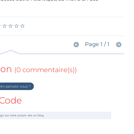
★
★
★
★
★
★
★
★
★
★
Page 1 / 1
ion
(0 commentaire(s))
en pensez-vous ?
Code