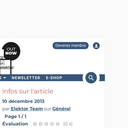
Devenez membre
S
NEWSLETTER
E-SHOP
ercher
Infos sur l'article
10 décembre 2013
par
Elektor Team
sur
Général
Page 1 / 1
Évaluation
★
★
★
★
★
★
★
★
★
★
(0 x)