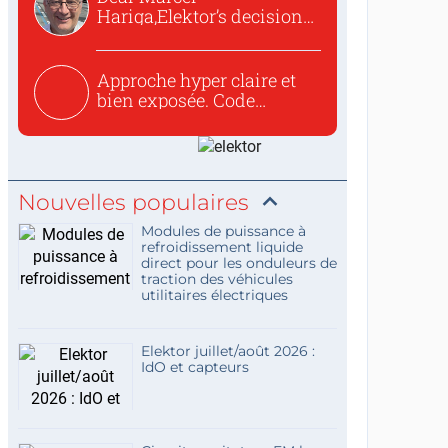
Hariga,Elektor’s decision
to republish...
Approche hyper claire et
bien exposée. Code
concis...
Nouvelles populaires
Modules de puissance à
refroidissement liquide
direct pour les onduleurs de
traction des véhicules
utilitaires électriques
Elektor juillet/août 2026 :
IdO et capteurs