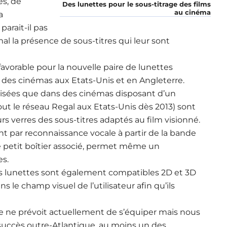
es, de
Des lunettes pour le sous-titrage des films
au cinéma
a
parait-il pas
l la présence de sous-titres qui leur sont
favorable pour la nouvelle paire de lunettes
des cinémas aux Etats-Unis et en Angleterre.
ilisées que dans des cinémas disposant d’un
ut le réseau Regal aux Etats-Unis dès 2013) sont
rs verres des sous-titres adaptés au film visionné.
 par reconnaissance vocale à partir de la bande
le petit boîtier associé, permet même un
s.
ces lunettes sont également compatibles 2D et 3D
ns le champ visuel de l’utilisateur afin qu’ils
se ne prévoit actuellement de s’équiper mais nous
 succès outre-Atlantique, au moins un des