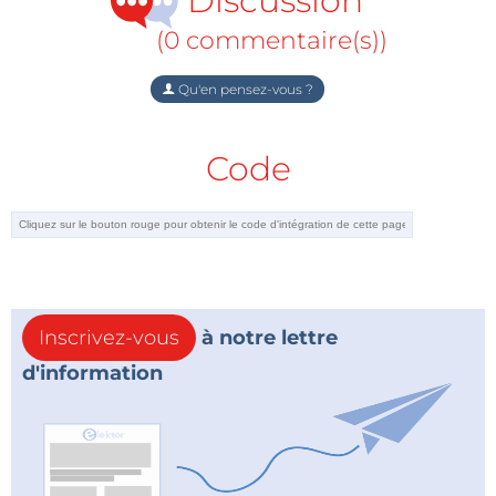
Discussion
**
Eh bien non, ce n'est pas une mesure alsacienne : 10 puissance -24 kg
(0 commentaire(s))
***
photo : Scott Kelber et Michael Roukes
Qu'en pensez-vous ?
Code
Inscrivez-vous
à notre lettre
d'information