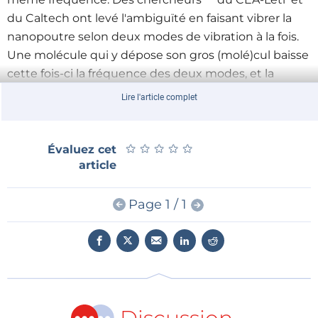
du Caltech ont levé l'ambiguïté en faisant vibrer la
nanopoutre selon deux modes de vibration à la fois.
Une molécule qui y dépose son gros (molé)cul baisse
cette fois-ci la fréquence des deux modes, et la
connaissance de ces deux décalages permet de
Lire l'article complet
remonter à la position et à la masse.
★
★
★
★
★
★
★
★
★
★
Évaluez cet
Précise au zeptogramme** près, donc capable
article
d'identifier des protéines, cette balance devrait se
retrouver au coeur de nombreux instruments de
Page 1 / 1
diagnostic. Les chercheurs visent en particulier un
analyseur d'haleine portable pour le diagnostic
précoce des cancers.
*
Wenn's Ärschel brummt isch 's Herzel gesund