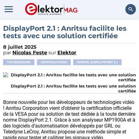
Rechercher
DisplayPort 2.1 : Anritsu facilite les
tests avec une solution certifiée
8 juillet 2025
par
Nicolas Feste
sur
Elektor
TEST&MESURE
CERTIFICATIONS
NORME DISPLAYPORT 2.1
DisplayPort 2.1 : Anritsu facilite les tests avec une solution
certifiée
Bonne nouvelle pour les développeurs de technologies vidéo
! Anritsu Corporation vient d’obtenir la certification officielle
de la VESA pour sa solution de test dédiée à la toute dernière
norme DisplayPort 2.1. Grâce à son analyseur MP1900A et à
des logiciels d’automatisation développés par GRL ou
Teledyne LeCroy, Anritsu propose une méthode simple et
rapide pour tester et calibrer les signaux vidéo.