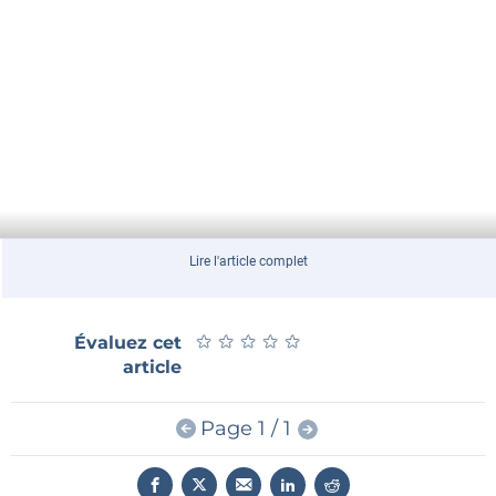
Lire l'article complet
★
★
★
★
★
★
★
★
★
★
Évaluez cet
article
Page 1 / 1