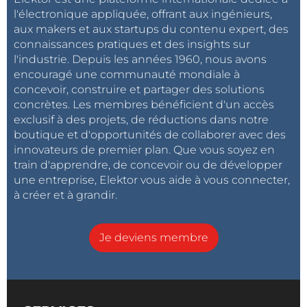
l'électronique appliquée, offrant aux ingénieurs,
session en bibliothèque ou un makerspace, le
aux makers et aux startups du contenu expert, des
message est simple : il n’y a pas de « bon » modèle,
connaissances pratiques et des insights sur
seulement les bonnes conditions. Facilitez la
l'industrie. Depuis les années 1960, nous avons
participation, normalisez le débogage et proposez
encouragé une communauté mondiale à
des points d’entrée clairs pour le mentorat entre
concevoir, construire et partager des solutions
pairs. Pour bien débuter lors de séances courtes,
concrètes. Les membres bénéficient d'un accès
exclusif à des projets, de réductions dans notre
Elektor a déjà présenté
un éditeur en ligne gratuit
boutique et d'opportunités de collaborer avec des
pensé pour les jeunes apprenants
. Côté ONU, le
innovateurs de premier plan. Que vous soyez en
guide de participation 2026 de l’UNESCO
est une
train d'apprendre, de concevoir ou de développer
référence utile.
une entreprise, Elektor vous aide à vous connecter,
à créer et à grandir.
En cette Journée internationale de l’éducation, la
leçon est simple : la flexibilité locale est un atout, pas
Je deviens membre
un défaut, tant que les valeurs partagées restent non
négociables.