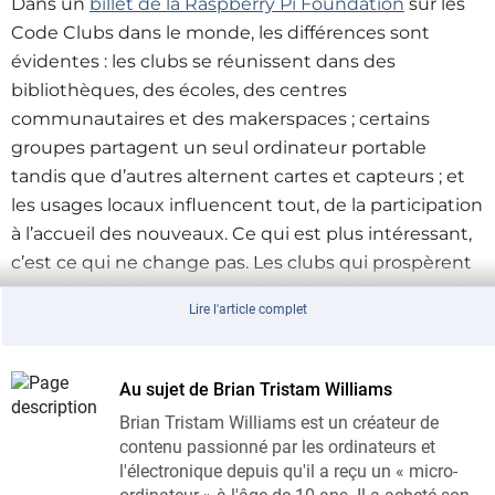
Dans un
billet de la Raspberry Pi Foundation
sur les
Code Clubs dans le monde,
les différences sont
évidentes : les clubs se réunissent dans des
bibliothèques, des écoles, des centres
communautaires et des makerspaces ; certains
groupes partagent un seul ordinateur portable
tandis que d’autres alternent cartes et capteurs ; et
les usages locaux influencent tout, de la participation
à l’accueil des nouveaux. Ce qui est plus intéressant,
c’est ce qui ne change pas. Les clubs qui prospèrent
posent généralement une règle simple (le respect),
Lire l'article complet
maintiennent une atmosphère détendue et laissent
les apprenants créer des projets qu’ils veulent
vraiment montrer.
Au sujet de Brian Tristam Williams
Brian Tristam Williams est un créateur de
contenu passionné par les ordinateurs et
Contraintes locales, solutions pratiques
l'électronique depuis qu'il a reçu un « micro-