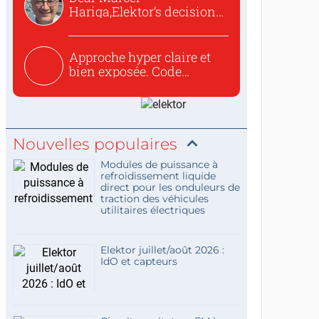
Hariga,Elektor’s decision
to republish...
Approche hyper claire et
bien exposée. Code
concis...
Nouvelles populaires
Modules de puissance à
refroidissement liquide
direct pour les onduleurs de
traction des véhicules
utilitaires électriques
Elektor juillet/août 2026 :
IdO et capteurs