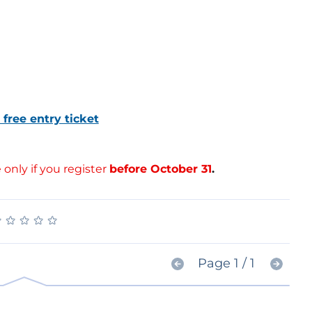
free entry ticket
 only if you register
before October 31
.
★
★
★
★
★
★
★
★
★
★
Page 1 / 1