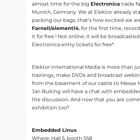
almost time for the big
Electronica
trade fai
Munich, Germany. We at Elektor already st
packing our bags, that’s how excited we ar
Farnell/element14
, for the first time, rec
it for free ! Not online, it will be broadcaste
Electronica entry tickets for free*.
Elektor International Media is more than j
trainings, make DVDs and broadcast webinar
from the basement of our castle to Messe M
Jan Buiting will have a chat with embedded
the discussion. And now that you are coming
exhibition too?
Embedded Linux
Where: Hall 5, booth 558