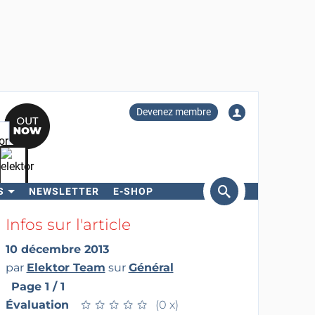
Devenez membre
S
NEWSLETTER
E-SHOP
ercher
Infos sur l'article
10 décembre 2013
par
Elektor Team
sur
Général
Page 1 / 1
Évaluation
★
★
★
★
★
★
★
★
★
★
(0 x)