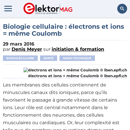
Rechercher
Biologie cellulaire : électrons et ions
= même Coulomb
29 mars 2016
par
Denis Meyer
sur
initiation & formation
BIOMOLÉCULAIRE
SANTÉ
NANO-TECHNIQUE
électrons et ions = même Coulomb © lben.epfl.ch
Les membranes des cellules contiennent de
minuscules canaux dits
ioniques
, parce qu’ils
favorisent le passage à grande vitesse de certains
ions. Leur rôle est central notamment dans le
fonctionnement des neurones, des cellules
musculaires ou cardiaques. Or, leur complexité est