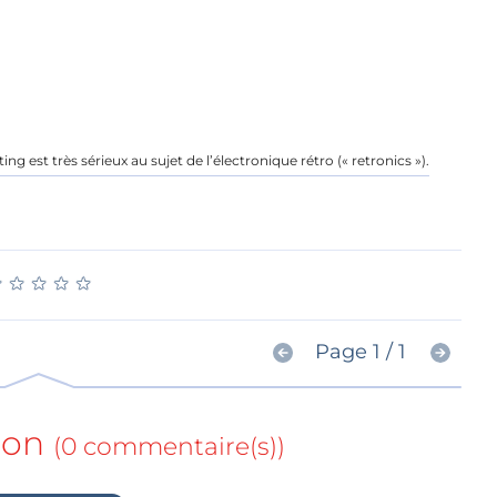
g est très sérieux au sujet de l’électronique rétro (« retronics »).
★
★
★
★
★
★
★
★
★
★
Page 1 / 1
ion
(0 commentaire(s))