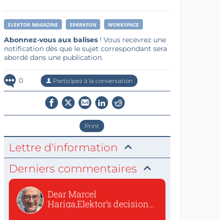
ELEKTOR MAGAZINE
SPARKFUN
WORKSPACE
Abonnez-vous aux balises
! Vous recevrez une
notification dès que le sujet correspondant sera
abordé dans une publication.
0
Participez à la conversation
Print
Lettre d'information
Derniers commentaires
Dear Marcel
Hariga,Elektor’s decision
to republish...