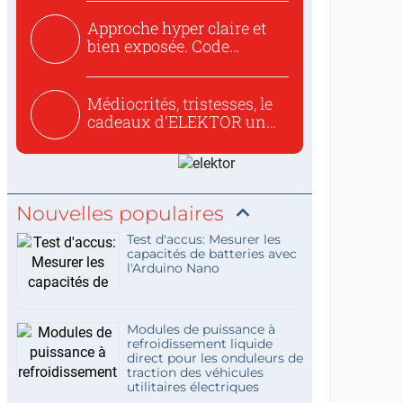
Approche hyper claire et
bien exposée. Code
concis...
Médiocrités, tristesses, le
cadeaux d'ELEKTOR un
c...
Nouvelles populaires
Test d'accus: Mesurer les
capacités de batteries avec
l'Arduino Nano
Modules de puissance à
refroidissement liquide
direct pour les onduleurs de
traction des véhicules
utilitaires électriques