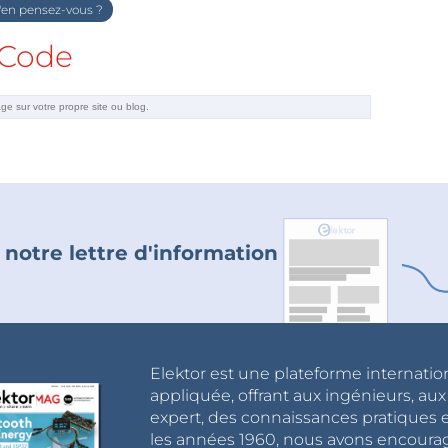
en pensez-vous ?
Code
 notre lettre d'information
Elektor est une plateforme internatio
appliquée, offrant aux ingénieurs, au
expert, des connaissances pratiques et
les années 1960, nous avons encou