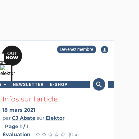
Devenez membre
S
NEWSLETTER
E-SHOP
ercher
Infos sur l'article
18 mars 2021
par
CJ Abate
sur
Elektor
Page 1 / 1
Évaluation
★
★
★
★
★
★
★
★
★
★
(0 x)