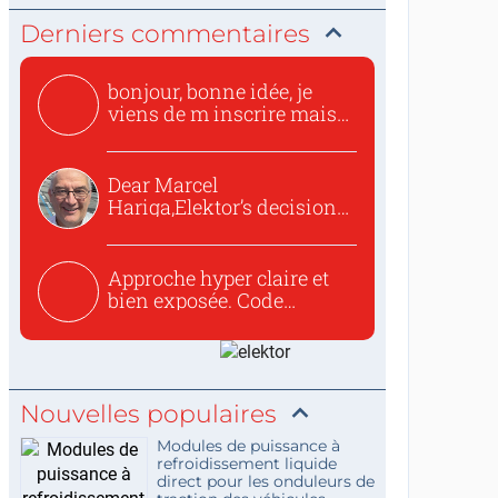
Derniers commentaires
bonjour, bonne idée, je
viens de m inscrire mais
o...
Dear Marcel
Hariga,Elektor’s decision
to republish...
Approche hyper claire et
bien exposée. Code
concis...
Nouvelles populaires
Modules de puissance à
refroidissement liquide
direct pour les onduleurs de