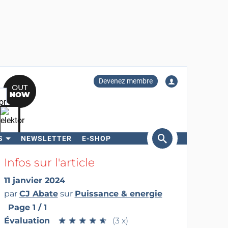
Devenez membre
S
NEWSLETTER
E-SHOP
ercher
Infos sur l'article
11 janvier 2024
par
CJ Abate
sur
Puissance & energie
Page 1 / 1
Évaluation
★
★
★
★
★
★
★
★
★
★
(3 x)