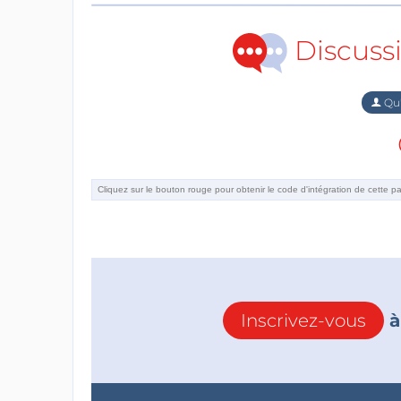
Discuss
Qu'
Inscrivez-vous
à