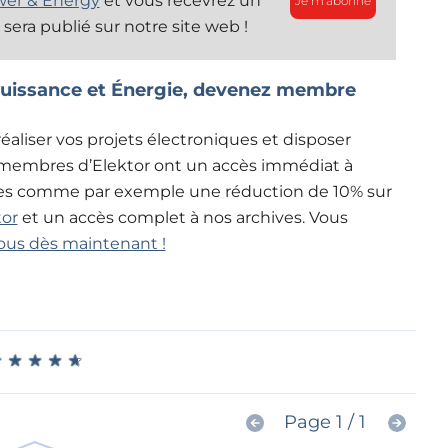
er & Energy
et vous recevrez un
Je m'abonne
 sera publié sur notre site web !
Puissance et Énergie, devenez membre
éaliser vos projets électroniques et disposer
 membres d’Elektor ont un accès immédiat à
tages comme par exemple une réduction de 10% sur
tor
et un accès complet à nos archives. Vous
ous dès maintenant !
★
★
★
★
★
★
★
★
★
★
Page 1 / 1