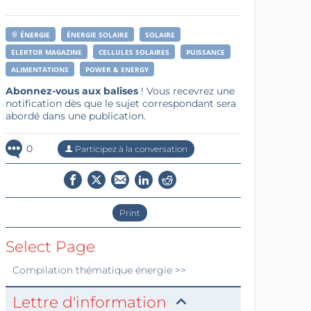
ÉNERGIE
ÉNERGIE SOLAIRE
SOLAIRE
ELEKTOR MAGAZINE
CELLULES SOLAIRES
PUISSANCE
ALIMENTATIONS
POWER & ENERGY
Abonnez-vous aux balises
! Vous recevrez une
notification dès que le sujet correspondant sera
abordé dans une publication.
0
Participez à la conversation
Print
Select Page
Compilation thématique
énergie
>>
Lettre d'information