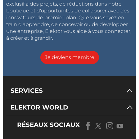
exclusif à des projets, de réductions dans notre
complet à la bibliothèque en ligne d'Elektor, et bien
boutique et d'opportunités de collaborer avec des
plus encore. Vous pouvez également acheter ce
innovateurs de premier plan. Que vous soyez en
numéro sous format
PDF
ou imprimé. Tout ça vous
train d'apprendre, de concevoir ou de développer
tente ?
Abonnez-vous dès maintenant
!
une entreprise, Elektor vous aide à vous connecter,
à créer et à grandir.
Je deviens membre
SERVICES
ELEKTOR WORLD
RÉSEAUX SOCIAUX