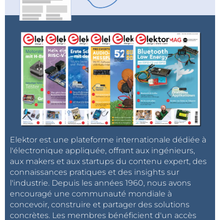
Carte MadMachine SwiftIO : un langage récent
pour du matériel tout nouveau
Charge électronique en CC et CA jusqu’à 400 V
et 10 A (crête)
Prise de vue et diffusion vidéo en continu : la
caméra Raspberry Pi HQ en action
Utilisation d’écrans dans les projets Raspberry Pi
(extrait) : écrans OLED
Thermostat connecté à ESP32 : conservez votre
vin à la bonne température !
MicroPython pour l’ESP32 et ses copains (partie
Elektor est une plateforme internationale dédiée à
2) : piloter facilement les écrans matriciels
l'électronique appliquée, offrant aux ingénieurs,
aux makers et aux startups du contenu expert, des
Devenez membre Gold
connaissances pratiques et des insights sur
Les membres d'Elektor ont un accès immédiat au
l'industrie. Depuis les années 1960, nous avons
numéro en cours et bénéficient de nombreux
encouragé une communauté mondiale à
avantages, tels qu'une remise de 10% sur la plupart
concevoir, construire et partager des solutions
concrètes. Les membres bénéficient d'un accès
des produits de la boutique Elektor, un accès