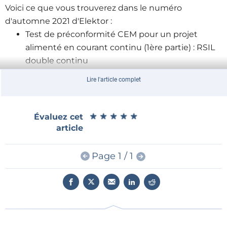
Voici ce que vous trouverez dans le numéro
d'automne 2021 d'Elektor :
Test de préconformité CEM pour un projet
alimenté en courant continu (1ère partie) : RSIL
double continu
Zoom sur les transformateurs secteur :
Lire l'article complet
comportement transitoire à l’allumage et
l’extinction
Lévitation magnétique version numérique : le
★
★
★
★
★
★
★
★
★
★
Évaluez cet
comparateur analogique remplacé par un ESP32
article
Pico
Rose des vents avec le capteur GY-271 :
Page 1 / 1
pourquoi il faut faire des huit pour calibrer un
capteur
« Yes We CAN » avec
PiCAN 3
, un module de bus
CAN pour le Raspberry Pi 4
Démarrer en électronique : n’ayez pas peur du