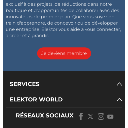
exclusif à des projets, de réductions dans notre
Pertes en courant alternatif dans les
boutique et d'opportunités de collaborer avec des
composants magnétiques: Évitez la surchauffe
innovateurs de premier plan. Que vous soyez en
des inductances !
train d'apprendre, de concevoir ou de développer
une entreprise, Elektor vous aide à vous connecter,
Optimiser son déploiement dans le nuage grâce
à créer et à grandir.
aux appareils de mesure
YARD Stick One: Un outil de test sans-fil pour les
fréquences jusqu'à 1 GHz
Je deviens membre
Relais à verrouillage: Drôle de composants, la
série
PIC O’Clock – Gardez le contact avec le temps :
Conception d'un récepteur de signal horaire
SERVICES
SDR
Directive sur la diligence raisonnable: Business
ELEKTOR WORLD
as Usual ne passera pas
Débuter en Électronique: Amplification de
RÉSEAUX SOCIAUX
tension
Enregistreur d'infra-sons avec un Arduino Pro