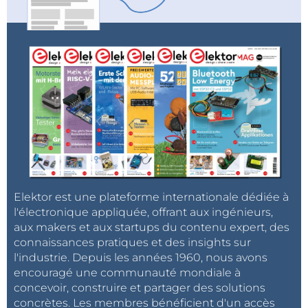
2023: L'odyssée IA: Débuter avec l'interpréteur
de code ChatGPT
Puits de courant réglable avec générateur
d'horloge intégré: Test des alimentations,
convertisseurs de tension et batteries
Deux nouvelles cartes Arduino UNO R4: Minima
et WiFi
Potentiomètres Logarithmiques: Ils sont
exponentiels !
Carte d'interface pour pilote de moteur: Un BoB
pour un pilote de moteur à courant continu de 5
Elektor est une plateforme internationale dédiée à
A avec une taille de 3×3 mm
l'électronique appliquée, offrant aux ingénieurs,
aux makers et aux startups du contenu expert, des
Expérience de vie: L'électronique dangereuse
connaissances pratiques et des insights sur
l'industrie. Depuis les années 1960, nous avons
encouragé une communauté mondiale à
concevoir, construire et partager des solutions
Récepteur de signal horaire SDR
concrètes. Les membres bénéficient d'un accès