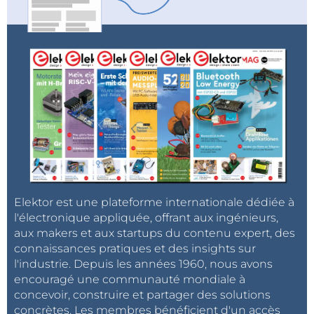
sans doute aussi les autres lecteurs
d’Elektor
Hebdo.
* * * V o s r é a c t i o n s * * *
Reçu de J-C G. le 1/4 à 13h38
D'accord, mais aux conditions:
- que l'on nous remette les bac à papier
Elektor est une plateforme internationale dédiée à
dans les déchetteries,
l'électronique appliquée, offrant aux ingénieurs,
aux makers et aux startups du contenu expert, des
- que les magasins arrêtent de mettre
connaissances pratiques et des insights sur
50gr d'emballage plastique pour 10gr
l'industrie. Depuis les années 1960, nous avons
de matière utile, ou que l'on puisse
encouragé une communauté mondiale à
laisser dans les poubelles de ces
concevoir, construire et partager des solutions
magasins tous les emballages que
concrètes. Les membres bénéficient d'un accès