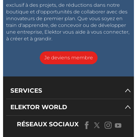
exclusif à des projets, de réductions dans notre
ceux-ci nous imposent pour des raisons
boutique et d'opportunités de collaborer avec des
légitimes ou pas.
innovateurs de premier plan. Que vous soyez en
- que les cartons d'emballage pour
train d'apprendre, de concevoir ou de développer
une entreprise, Elektor vous aide à vous connecter,
envoies postaux soient en corrélation
à créer et à grandir.
avec le volume des articles
commandés,
Je deviens membre
- que l'on ait la possibilité de vérifier
nous même le poids de chacune de nos
poubelles,
- que nos poubelles soient "inviolables"
SERVICES
par un voisin indélicat
ELEKTOR WORLD
Reçu de E.A. le 1/4 à 13h52
RÉSEAUX SOCIAUX
Si le principe du payement en fonction
du volume des déchets semble