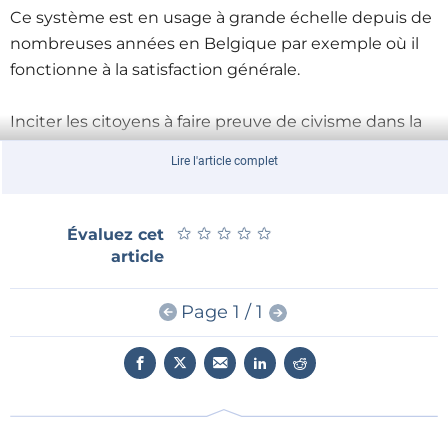
Ce système est en usage à grande échelle depuis de
nombreuses années en Belgique par exemple où il
fonctionne à la satisfaction générale.
Inciter les citoyens à faire preuve de civisme dans la
gestion de leurs déchets est louable. Certains
Lire l'article complet
craignent cependant les effets pervers d'un
tel système, car il pourrait inciter les utilisateurs à se
débarrasser de leurs ordures ailleurs que dans leurs
★
★
★
★
★
★
★
★
★
★
Évaluez cet
poubelles, au bord des routes par exemple, comme
article
cela se passe actuellement aux Pays-Bas où le même
dispositif est en cours de mise en place. Le succès
Page 1 / 1
d'une telle opération dépend en très grande partie
de la qualité de la campagne d'information qui doit
nécessairement précéder et accompagner sa mise
en place.
Le principe du stockage des données issues de telles