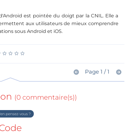
Android est pointée du doigt par la CNIL. Elle a
permettent aux utilisateurs de mieux comprendre
tions sous Android et iOS.
★
★
★
★
★
★
★
★
★
★
Page 1 / 1
ion
(0 commentaire(s))
en pensez-vous ?
Code