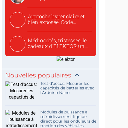
to republish...
Approche hyper claire et
bien exposée. Code
concis...
Médiocrités, tristesses, le
cadeaux d'ELEKTOR un
c...
Nouvelles populaires
Test d'accus: Mesurer les
capacités de batteries avec
l'Arduino Nano
Modules de puissance à
refroidissement liquide
direct pour les onduleurs de
traction des véhicules