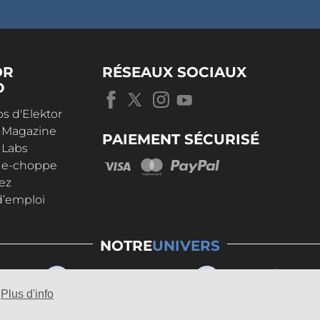
OR
RÉSEAUX SOCIAUX
D
s d'Elektor
r Magazine
PAIEMENT SÉCURISÉ
 Labs
r e-choppe
ez
d’emploi
NOTRE
UNIVERS
Plus d'info