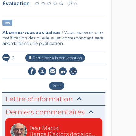
Évaluation
★
★
★
★
★
★
★
★
★
★
(0 x)
IOS
Abonnez-vous aux balises
! Vous recevrez une
notification dès que le sujet correspondant sera
abordé dans une publication.
0
Participez à la conversation
Print
Lettre d'information
Derniers commentaires
Dear Marcel
Hariga,Elektor’s decision