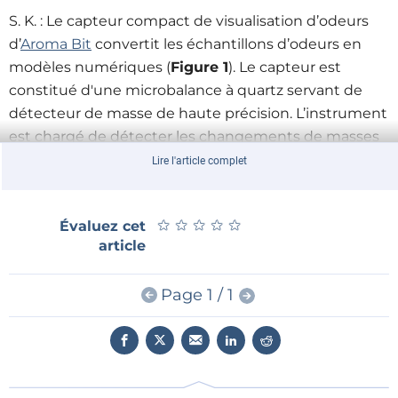
S. K. : Le capteur compact de visualisation d’odeurs
d’
Aroma Bit
convertit les échantillons d’odeurs en
modèles numériques (
Figure 1
). Le capteur est
constitué d'une microbalance à quartz servant de
détecteur de masse de haute précision. L’instrument
est chargé de détecter les changements de masses
à l’aide des fréquences de résonance à la surface du
Lire l'article complet
substrat de quartz. Un film mince exclusif est déposé
sur chaque élément de microbalance, avec une
★
★
★
★
★
★
★
★
★
★
Évaluez cet
affinité chimique différente selon la matière
article
concernée (notamment polarité forte ou faible,
hydrophobie/hydrophilie, etc.). Lorsqu’une odeur
Page 1 / 1
atteint la surface de la microbalance et entre en
interaction, le changement de masse provoque une
modification de fréquence qui est ensuite détectée.