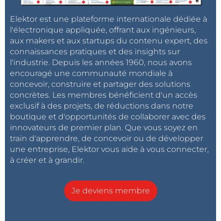
particuliers) et les capteurs d’odeur.
Elektor est une plateforme internationale dédiée à
l'électronique appliquée, offrant aux ingénieurs,
C. J. A. : Vous avez lancé il y a près d'un an le site
aux makers et aux startups du contenu expert, des
Web de commerce en ligne Milunio, doté d'un
connaissances pratiques et des insights sur
capteur de visualisation des odeurs qui permet
l'industrie. Depuis les années 1960, nous avons
aux visiteurs de découvrir des produits en
encouragé une communauté mondiale à
fonction de leur arôme. Comment fonctionne
concevoir, construire et partager des solutions
concrètes. Les membres bénéficient d'un accès
l'ensemble ?
exclusif à des projets, de réductions dans notre
boutique et d'opportunités de collaborer avec des
S. K. : Le site Milunio possède deux fonctions qui
innovateurs de premier plan. Que vous soyez en
permettent aux visiteurs de découvrir les produits en
train d'apprendre, de concevoir ou de développer
fonction de leur arôme (
Figure 2
).
une entreprise, Elektor vous aide à vous connecter,
à créer et à grandir.
La première est un Aroma Code, qui est
essentiellement un QR code correspondant à
l’arôme concerné. L’Aroma Code contient des
Je deviens membre
informations relatives à l'odeur d’un produit. Ces
informations sont exprimées sous la forme de