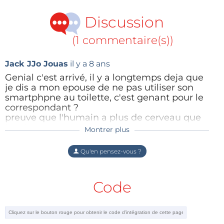
Discussion
(1 commentaire(s))
Jack JJo Jouas
il y a 8 ans
Genial c'est arrivé, il y a longtemps deja que
je dis a mon epouse de ne pas utiliser son
smartphpne au toilette, c'est genant pour le
correspondant ?
preuve que l'humain a plus de cerveau que
le robot connecté.
Montrer plus
cordialement
Figure 1 : Capteur de visualisation des odeurs.
JAck
Qu'en pensez-vous ?
Répondre
C. J. A. : À quelles applications vos capteurs sont-
Code
ils destinés ? Qui sont vos clients ?
S. K. : L'une des applications de notre capteur