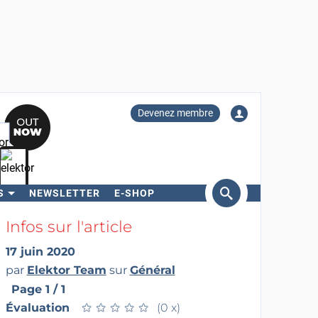
Devenez membre
S
NEWSLETTER
E-SHOP
ercher
Infos sur l'article
17 juin 2020
par
Elektor Team
sur
Général
Page 1 / 1
Évaluation
★
★
★
★
★
★
★
★
★
★
(0 x)