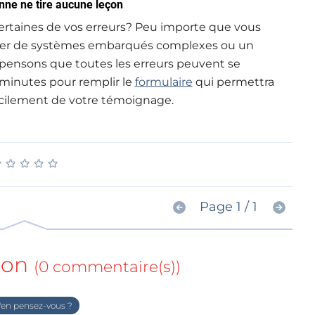
onne ne tire aucune leçon
certaines de vos erreurs? Peu importe que vous
ilier de systèmes embarqués complexes ou un
pensons que toutes les erreurs peuvent se
minutes pour remplir le
formulaire
qui permettra
acilement de votre témoignage.
★
★
★
★
★
★
★
★
★
★
Page 1 / 1
ion
(0 commentaire(s))
en pensez-vous ?