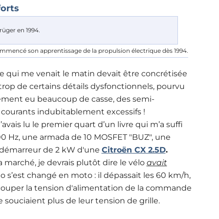
forts
ommencé son apprentissage de la propulsion électrique dès 1994.
dée qui me venait le matin devait être concrétisée
rop de certains détails dysfonctionnels, pourvu
orcément eu beaucoup de casse, des semi-
 courants indubitablement excessifs !
vais lu le premier quart d’un livre qui m’a suffi
00 Hz, une armada de 10 MOSFET "BUZ", une
e démarreur de 2 kW d'une
Citroën CX 2.5D
.
 marché, je devrais plutôt dire le vélo
avait
o s’est changé en moto : il dépassait les 60 km/h,
de couper la tension d'alimentation de la commande
 souciaient plus de leur tension de grille.