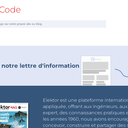
Code
 notre lettre d'information
Elektor est une plateforme internatio
appliquée, offrant aux ingénieurs, au
expert, des connaissances pratiques et
les années 1960, nous avons encou
concevoir, construire et partager de