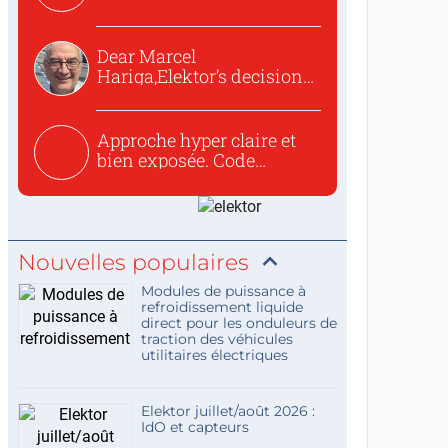
o...
Dear Marcel
Hariga,Elektor’s decision
to republish...
Approche hyper claire et
bien exposée. Code
concis...
Nouvelles populaires
Modules de puissance à
refroidissement liquide
direct pour les onduleurs de
traction des véhicules
utilitaires électriques
Elektor juillet/août 2026 :
IdO et capteurs