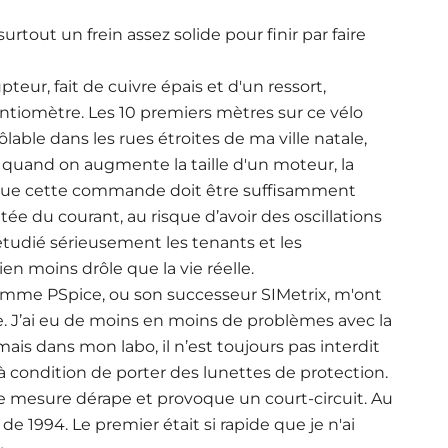
tout un frein assez solide pour finir par faire
pteur, fait de cuivre épais et d'un ressort,
tiomètre. Les 10 premiers mètres sur ce vélo
lable dans les rues étroites de ma ville natale,
que, quand on augmente la taille d'un moteur, la
Et que cette commande doit être suffisamment
tée du courant, au risque d’avoir des oscillations
i étudié sérieusement les tenants et les
ien moins drôle que la vie réelle.
 comme PSpice, ou son successeur SIMetrix, m'ont
. J’ai eu de moins en moins de problèmes avec la
mais dans mon labo, il n’est toujours pas interdit
condition de porter des lunettes de protection.
 de mesure dérape et provoque un court-circuit. Au
de 1994. Le premier était si rapide que je n'ai