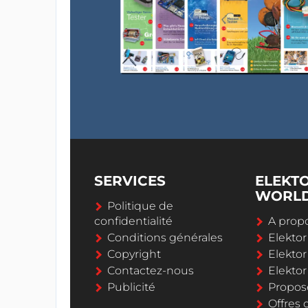
SERVICES
ELEKT
WORL
Politique de
confidentialité
A propo
Conditions générales
Elekto
Copyright
Elektor
Contactez-nous
Elekto
Publicité
Propos
Offres 