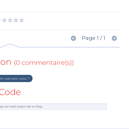
★
★
★
★
★
★
★
★
★
★
Page 1 / 1
ion
(0 commentaire(s))
en pensez-vous ?
Code