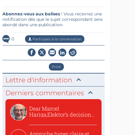
Abonnez-vous aux balises
! Vous recevrez une
notification dès que le sujet correspondant sera
abordé dans une publication.
0
Participez à la conversation
Print
Lettre d'information
Derniers commentaires
Dear Marcel
Hariga,Elektor’s decision
to republish...
Approche hyper claire et