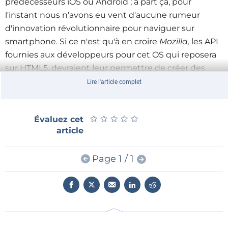
prédécesseurs iOS ou Android ; à part ça, pour
l'instant nous n'avons eu vent d'aucune rumeur
d'innovation révolutionnaire pour naviguer sur
smartphone. Si ce n'est qu'à en croire
Mozilla,
les API
fournies aux développeurs pour cet OS qui reposera
sur HTML5, devraient leur permettre de créer des
applications « ébouriffantes ».
Lire l'article complet
La personnalisation de l’interface par les opérateurs
est également au menu, ce qui permettra peut-être
★
★
★
★
★
★
★
★
★
★
Évaluez cet
de se passer des surcouches logicielles que l’on voit
article
aujourd’hui sur certains téléphones tactiles sous
Android.
Page 1 / 1