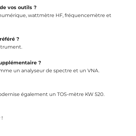
e vos outils ?
 numérique, wattmètre HF, fréquencemètre et
référé ?
strument.
supplémentaire ?
comme un analyseur de spectre et un VNA.
modernise également un TOS-mètre KW 520.
 !