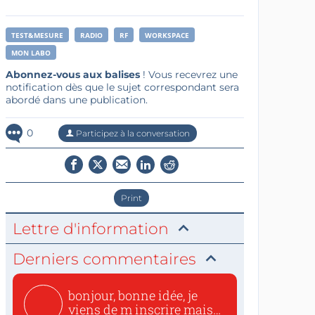
TEST&MESURE
RADIO
RF
WORKSPACE
MON LABO
Abonnez-vous aux balises
! Vous recevrez une
notification dès que le sujet correspondant sera
abordé dans une publication.
0
Participez à la conversation
Print
Lettre d'information
Derniers commentaires
bonjour, bonne idée, je
viens de m inscrire mais