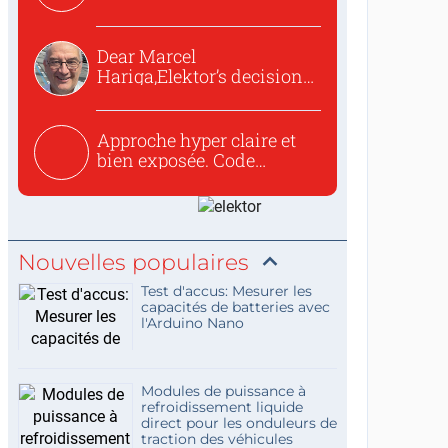
o...
Dear Marcel
Hariga,Elektor’s decision
to republish...
Approche hyper claire et
bien exposée. Code
concis...
Nouvelles populaires
Test d'accus: Mesurer les
capacités de batteries avec
l'Arduino Nano
Modules de puissance à
refroidissement liquide
direct pour les onduleurs de
traction des véhicules