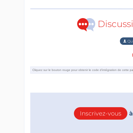
Discuss
Qu'
Inscrivez-vous
à