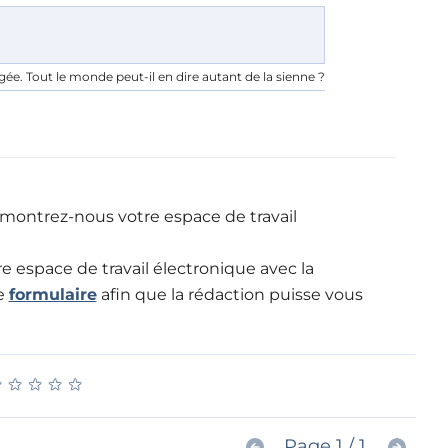
ée. Tout le monde peut-il en dire autant de la sienne ?
t montrez-nous
votre espace de travail
re espace de travail électronique avec la
ce
formulaire
afin que la rédaction puisse vous
★
★
★
★
★
★
★
★
★
★
Page 1 / 1