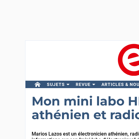
SUJETS
REVUE
ARTICLES & NO
Mon mini labo HF
athénien et rad
Marios Lazos est un électronicien athénien, rad