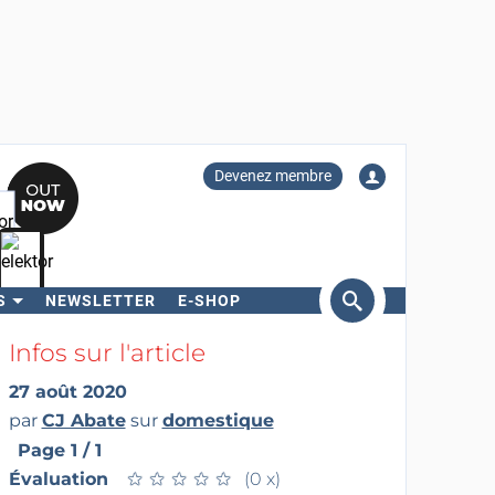
Devenez membre
S
NEWSLETTER
E-SHOP
ercher
Infos sur l'article
27 août 2020
par
CJ Abate
sur
domestique
Page 1 / 1
Évaluation
★
★
★
★
★
★
★
★
★
★
(0 x)