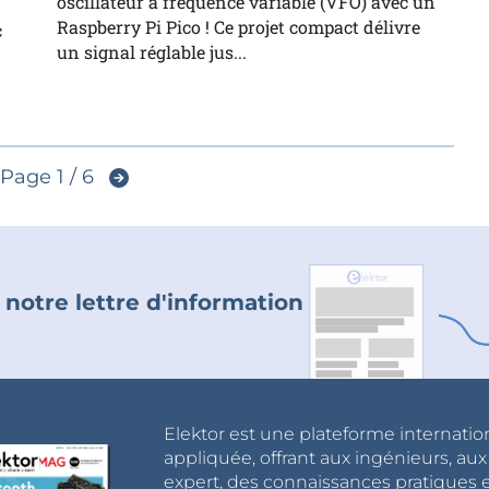
oscillateur à fréquence variable (VFO) avec un
Raspberry Pi Pico ! Ce projet compact délivre
c
un signal réglable jus...
Page 1 / 6
 notre lettre d'information
Elektor est une plateforme internatio
appliquée, offrant aux ingénieurs, au
expert, des connaissances pratiques et