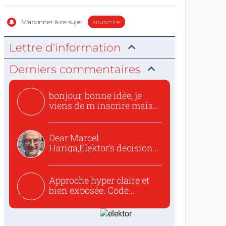
M'abonner à ce sujet
souscrire
Lettre d'information
Derniers commentaires
bonjour, bonne idée, je
viens de m inscrire mais
o...
Dear Marcel
Hariga,Elektor’s decision
to republish...
Approche hyper claire et
bien exposée. Code
concis...