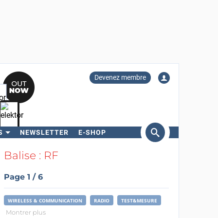
Devenez membre
S
NEWSLETTER
E-SHOP
ercher
Balise : RF
Page 1 / 6
WIRELESS & COMMUNICATION
RADIO
TEST&MESURE
Montrer plus