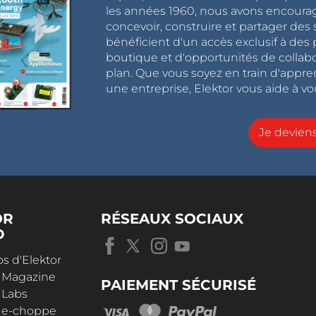
les années 1960, nous avons encou
concevoir, construire et partager de
bénéficient d'un accès exclusif à des 
boutique et d'opportunités de collab
plan. Que vous soyez en train d'appr
une entreprise, Elektor vous aide à vou
Je devie
OR
RÉSEAUX SOCIAUX
D
s d'Elektor
r Magazine
PAIEMENT SÉCURISÉ
 Labs
r e-choppe