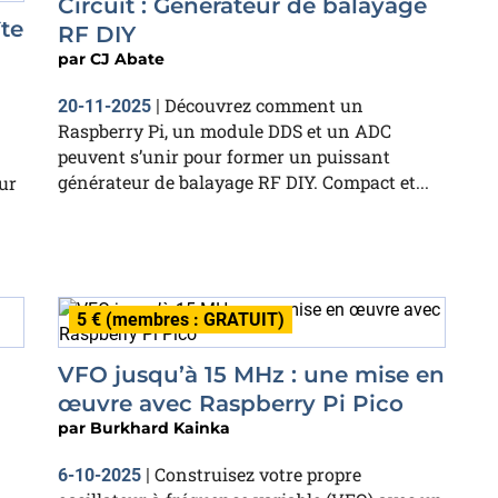
Circuit : Générateur de balayage
te
RF DIY
par
CJ Abate
Découvrez comment un
20-11-2025
|
Raspberry Pi, un module DDS et un ADC
peuvent s’unir pour former un puissant
générateur de balayage RF DIY. Compact et...
ur
5 € (membres : GRATUIT)
VFO jusqu’à 15 MHz : une mise en
œuvre avec Raspberry Pi Pico
par
Burkhard Kainka
Construisez votre propre
6-10-2025
|