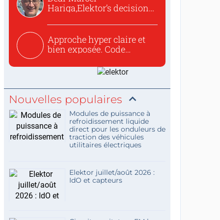
Hariga,Elektor’s decision
to republish...
Approche hyper claire et
bien exposée. Code
concis...
Nouvelles populaires
Modules de puissance à
refroidissement liquide
direct pour les onduleurs de
traction des véhicules
utilitaires électriques
Elektor juillet/août 2026 :
IdO et capteurs