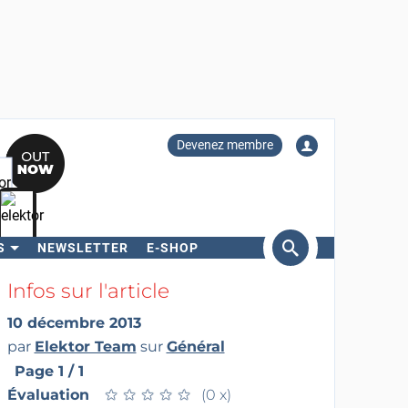
Devenez membre
S
NEWSLETTER
E-SHOP
ercher
Infos sur l'article
10 décembre 2013
par
Elektor Team
sur
Général
Page 1 / 1
Évaluation
★
★
★
★
★
★
★
★
★
★
(0 x)