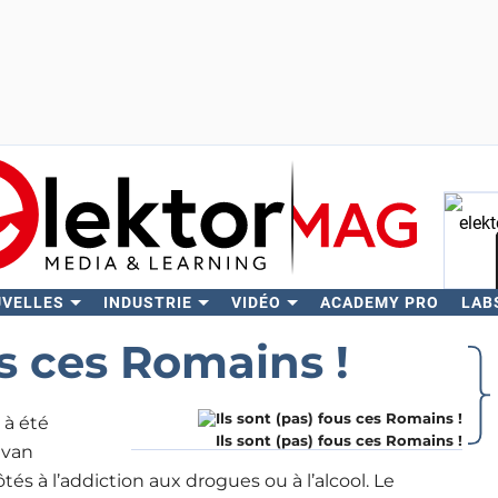
UVELLES
INDUSTRIE
VIDÉO
ACADEMY PRO
LAB
Rech
us ces Romains !
 à été
Ils sont (pas) fous ces Romains !
Ivan
 à l’addiction aux drogues ou à l’alcool. Le