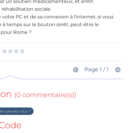
ar un soutien médicamenteux, et enfin
réhabilitation sociale.
 votre PC et de sa connexion à l'internet, si vous
e à temps sur le bouton
arrêt
, peut-être le
t pour Rome ?
★
★
★
★
★
★
★
★
★
★
Page 1 / 1
ion
(0 commentaire(s))
en pensez-vous ?
Code