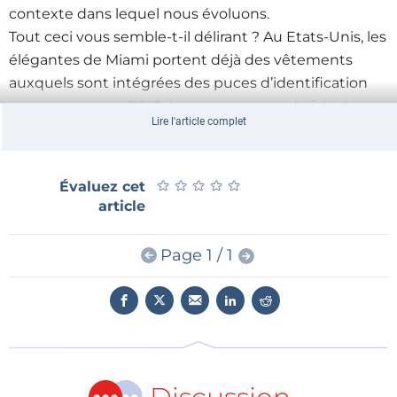
contexte dans lequel nous évoluons.
Tout ceci vous semble-t-il délirant ? Au Etats-Unis, les
élégantes de Miami portent déjà des vêtements
auxquels sont intégrées des puces d’identification
sans contact, ou RFID, leur permettant de faire leurs
Lire l'article complet
courses sans s’encombrer du traditionnel sac à main.
Mieux (ou pire) même, la
Food and Drug
Administration
, qui est un peu dans ce pays
★
★
★
★
★
★
★
★
★
★
Évaluez cet
l’équivalent de notre AFSSA, vient d’approuver des
article
puces d’identification implantables dans le corps
humain.
Page 1 / 1
Triste ou riant avenir que les prévisions de James
Canton ? Nous vous laissons le soin d’apprécier.