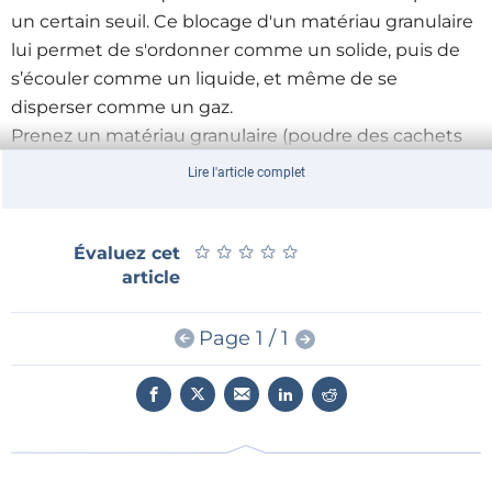
un certain seuil. Ce blocage d'un matériau granulaire
lui permet de s'ordonner comme un solide, puis de
s’écouler comme un liquide, et même de se
disperser comme un gaz.
Prenez un matériau granulaire (poudre des cachets
d’aspirine, anneaux de Saturne, sable des dunes, etc.),
Lire l'article complet
faites en sorte qu’il se comporte ici comme un solide
et là comme un liquide, et vous avez une méthode
de sculpture originale.
★
★
★
★
★
★
★
★
★
★
Évaluez cet
article
Solidification réversible
Le robot de Gramazio et Kohler commence par
Page 1 / 1
dérouler sur le sol quelques spirales de fil de façon à
dessiner grossièrement le contour des pattes de
l’éléphant, les recouvre d’une couche de graviers,
débobine à nouveau du fil pour former la suite de
l’armature, redépose une couche de graviers, puis