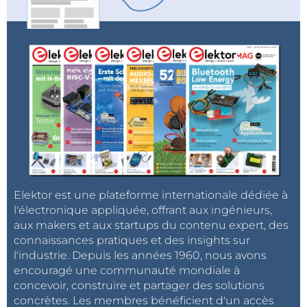
Comme le montre la vidéo qu'il faut regarder
jusqu'au bout pour comprendre, cette solidification
du matériau granulaire est réversible. Autrement dit,
pour défaire la sculpture, il a suffi de ré-enrouler le fil
composant l’armature.
Ce procédé encore expérimental pourra être utilisé
pour assembler et déplacer des éléments
architecturaux temporaires.
Elektor est une plateforme internationale dédiée à
l'électronique appliquée, offrant aux ingénieurs,
aux makers et aux startups du contenu expert, des
connaissances pratiques et des insights sur
l'industrie. Depuis les années 1960, nous avons
encouragé une communauté mondiale à
concevoir, construire et partager des solutions
concrètes. Les membres bénéficient d'un accès