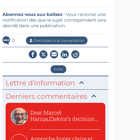
Abonnez-vous aux balises
! Vous recevrez une
notification dès que le sujet correspondant sera
abordé dans une publication.
0
Participez à la conversation
Print
Lettre d'information
Derniers commentaires
Dear Marcel
Hariga,Elektor’s decision
to republish...
Approche hyper claire et