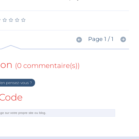
★
★
★
★
★
★
★
★
★
★
Page 1 / 1
ion
(0 commentaire(s))
en pensez-vous ?
Code