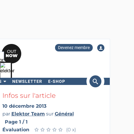
Devenez membre
S
NEWSLETTER
E-SHOP
ercher
Infos sur l'article
10 décembre 2013
par
Elektor Team
sur
Général
Page 1 / 1
Évaluation
★
★
★
★
★
★
★
★
★
★
(0 x)