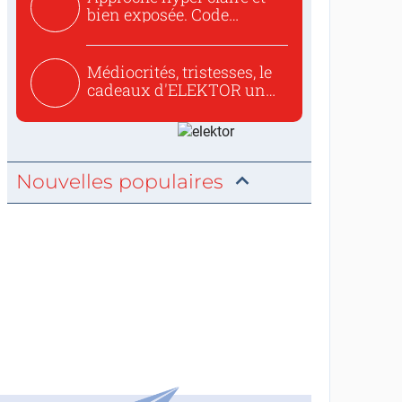
bien exposée. Code
concis...
Médiocrités, tristesses, le
cadeaux d'ELEKTOR un
c...
Nouvelles populaires