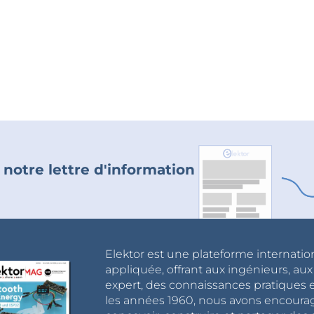
 notre lettre d'information
Elektor est une plateforme internatio
appliquée, offrant aux ingénieurs, au
expert, des connaissances pratiques et
les années 1960, nous avons encou