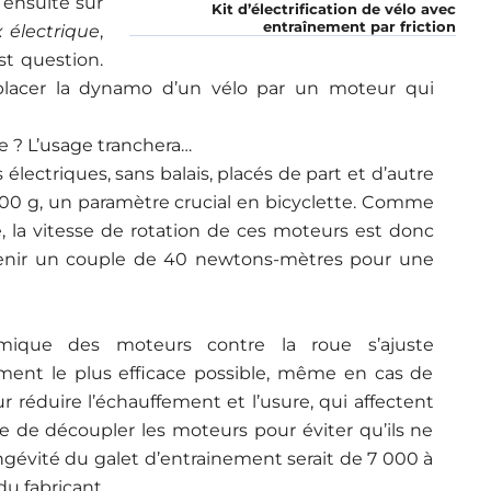
 ensuite sur
Kit d’électrification de vélo avec
entraînement par friction
x électrique
,
st question.
acer la dynamo d’un vélo par un moteur qui
e ? L’usage tranchera…
électriques, sans balais, placés de part et d’autre
 500 g, un paramètre crucial en bicyclette. Comme
e, la vitesse de rotation de ces moteurs est donc
tenir un couple de 40 newtons-mètres pour une
amique des moteurs contre la roue s’ajuste
ment le plus efficace possible, même en cas de
 réduire l’échauffement et l’usure, qui affectent
acile de découpler les moteurs pour éviter qu’ils ne
longévité du galet d’entrainement serait de 7 000 à
du fabricant.