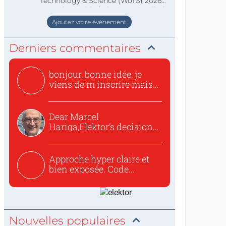
Technology & Science (WoTS) 2026
staat de World of Electronics volledi
Ajoutez votre événement
Derniers commentaires
bonjour, bonne idée, je
viens de m inscrire mais
o...
Dear Marcel
Hariga,Elektor’s decision
to republish...
Approche hyper claire et
bien exposée. Code
concis...
Nouvelles populaires