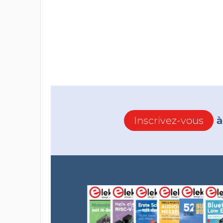
Inscrivez-vous
à