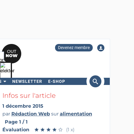
Devenez membre
S
NEWSLETTER
E-SHOP
ercher
Infos sur l'article
1 décembre 2015
par
Rédaction Web
sur
alimentation
Page 1 / 1
Évaluation
★
★
★
★
★
★
★
★
★
★
(1 x)