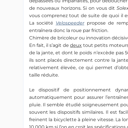
dépassées ou imparfaites, pour déboucher
de nouveaux horizons. Si on vous dit
Sole
vous comprenez tout de suite de quoi il e
La société
Velospeeder
propose de rempl
entraînera donc la roue par friction.
Chimère de bricoleur ou innovation décisiv
En fait, il s’agit de
deux
tout petits moteurs 
de la jante, et dont le poids n’excède pas
ils sont placés directement contre la jant
relativement élevée, ce qui permet d’ob
taille réduite.
Le dispositif de positionnement dyn
automatiquement pour assurer l’entraîne
pluie. Il semble étudié soigneusement pour
souvent les dispositifs similaires. Il est f
freinent la bicyclette à pleine vitesse. La 
10 000 km si l’on en croit les spécifications 