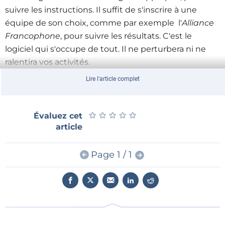
suivre les instructions. Il suffit de s'inscrire à une
équipe de son choix, comme par exemple l'
Alliance
Francophone
,
pour suivre les résultats. C'est le
logiciel qui s'occupe de tout. Il ne perturbera ni ne
ralentira vos activités.
Même si vous n'êtes connecté à l'internet que de
Lire l'article complet
façon intermittente, le programme charge des
scénarios depuis le site de l'université Stanford,
effectue les calculs correspondants et renvoie les
★
★
★
★
★
★
★
★
★
★
Évaluez cet
article
résultats obtenus. Ceci peut prendre plusieurs jours
et se faire en plusieurs étapes si vous éteignez votre
machine.
Page 1 / 1