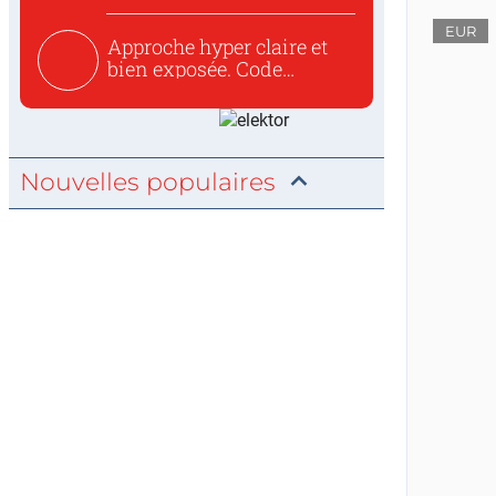
EUR
Approche hyper claire et
bien exposée. Code
concis...
Nouvelles populaires