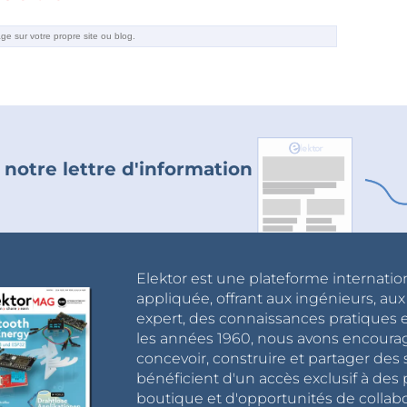
 notre lettre d'information
Elektor est une plateforme internatio
appliquée, offrant aux ingénieurs, au
expert, des connaissances pratiques et
les années 1960, nous avons encou
concevoir, construire et partager de
bénéficient d'un accès exclusif à des 
boutique et d'opportunités de collab