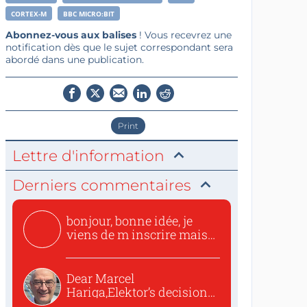
CORTEX-M
BBC MICRO:BIT
Abonnez-vous aux balises
! Vous recevrez une
notification dès que le sujet correspondant sera
abordé dans une publication.
Print
Lettre d'information
Derniers commentaires
bonjour, bonne idée, je
viens de m inscrire mais
o...
Dear Marcel
Hariga,Elektor’s decision
to republish...