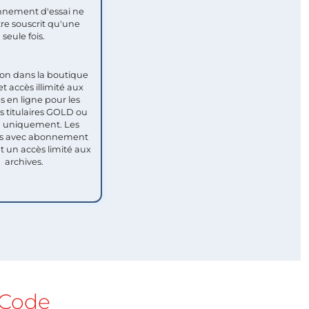
nement d'essai ne
re souscrit qu'une
seule fois.​
ion dans la boutique
et accès illimité aux
s en ligne pour les
titulaires GOLD ou
uniquement. Les
 avec abonnement
nt un accès limité aux
archives.
Code