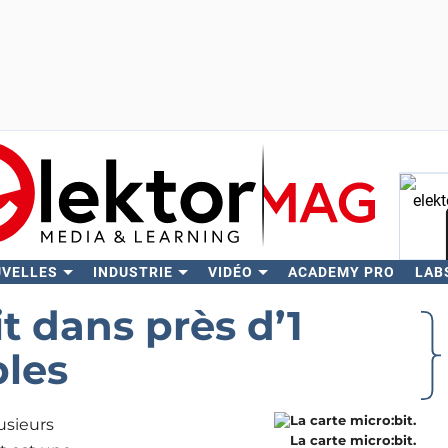
UVELLES
INDUSTRIE
VIDÉO
ACADEMY PRO
LAB
Rech
t dans près d’1
bles
usieurs
La carte micro:bit.