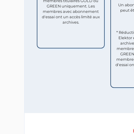
membres titulaires GOLD ou
Un abon
GREEN uniquement. Les
peut êt
membres avec abonnement
d'essai ont un accès limité aux
archives.
* Réduct
Elektor 
archive
membres 
GREEN 
membres
d'essai o