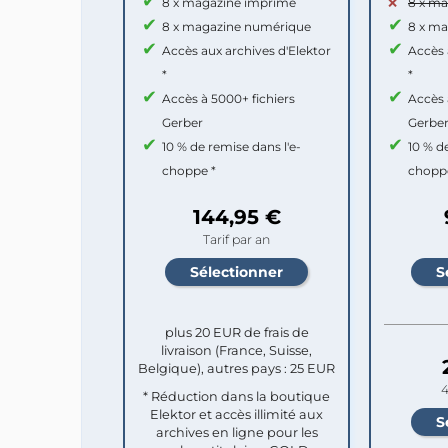
8 x magazine imprimé
8 x m
8 x magazine numérique
8 x m
Accès aux archives d'Elektor
Accès 
*
*
Accès à 5000+ fichiers
Accès 
Gerber
Gerbe
10 % de remise dans l'e-
10 % d
choppe *
chopp
144,95 €
Tarif par an
plus 20 EUR de frais de
livraison (France, Suisse,
Belgique), autres pays : 25 EUR
4
* Réduction dans la boutique
Elektor et accès illimité aux
archives en ligne pour les