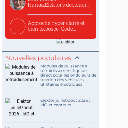
Hariga,Elektor’s decision
to republish...
Approche hyper claire et
bien exposée. Code
concis...
Nouvelles populaires
Modules de puissance à
refroidissement liquide
direct pour les onduleurs de
traction des véhicules
utilitaires électriques
Elektor juillet/août 2026 :
IdO et capteurs