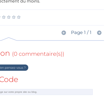
irectement du moins.
★
★
★
★
★
★
★
★
★
★
Page 1 / 1
ion
(0 commentaire(s))
en pensez-vous ?
Code