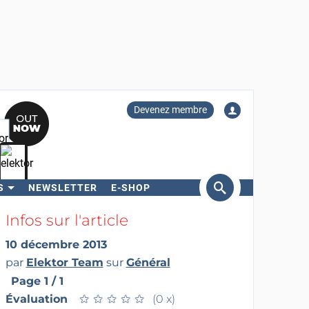
Devenez membre
S
NEWSLETTER
E-SHOP
ercher
Infos sur l'article
10 décembre 2013
par
Elektor Team
sur
Général
Page 1 / 1
Évaluation
★
★
★
★
★
★
★
★
★
★
(0 x)