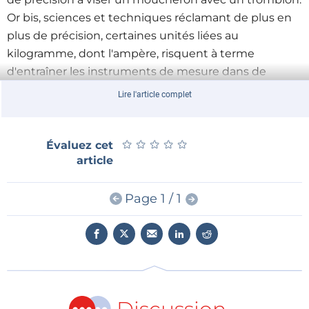
Or bis, sciences et techniques réclamant de plus en
plus de précision, certaines unités liées au
kilogramme, dont l'ampère, risquent à terme
d'entraîner les instruments de mesure dans de
douteuses et instables contrées métrologiques.
Lire l'article complet
Pour l'ampère, l'idée est donc de le débarrasser de
son kilo superflu en le reliant à certaines constantes
★
★
★
★
★
★
★
★
★
★
Évaluez cet
fondamentales. Cette redéfinition passe
article
actuellement par la tentative d'obtenir une loi d'Ohm
quantique, en exploitant effet Josephson, effet Hall
Page 1 / 1
quantique et blocage de Coulomb. Une situation
pour le moins ironique quand on sait que le monde
quantique est le règne du flou et de l'incertitude...