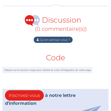
Exercice 3 :
intégration du contrôleur PID avec le
matériel Quanser, ajustement des gains, visualisation
de la réponse du système
Discussion
Exercice 4 :
application des mêmes principes à un
(0 commentaire(s))
système complexe (pendule inversé)
Qu'en pensez-vous ?
Code
Inscrivez-vous
à notre lettre
d'information