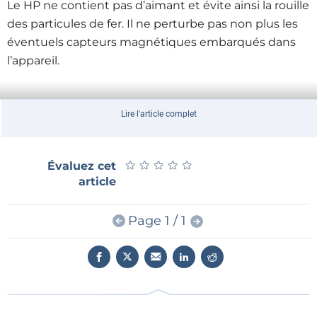
Le HP ne contient pas d’aimant et évite ainsi la rouille
des particules de fer. Il ne perturbe pas non plus les
éventuels capteurs magnétiques embarqués dans
l’appareil.
Le nouvel HP au nom poétique de
VSLBG1914E1400-
Lire l'article complet
T0
offre un niveau de pression sonore (SPL) de 92 dB
±3 dB (1500/2000/2500/3000 Hz), sa fréquence de
★
★
★
★
★
★
★
★
★
★
Évaluez cet
résonance est de 1400 Hz (±20 %).
article
Page 1 / 1