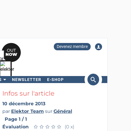
Devenez membre
S
NEWSLETTER
E-SHOP
ercher
Infos sur l'article
10 décembre 2013
par
Elektor Team
sur
Général
Page 1 / 1
Évaluation
★
★
★
★
★
★
★
★
★
★
(0 x)