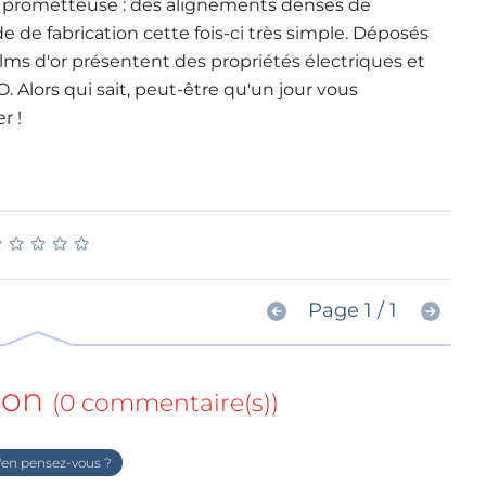
 prometteuse : des alignements denses de
e de fabrication cette fois-ci très simple. Déposés
films d'or présentent des propriétés électriques et
. Alors qui sait, peut-être qu'un jour vous
r !
★
★
★
★
★
★
★
★
★
★
Page 1 / 1
ion
(0 commentaire(s))
en pensez-vous ?