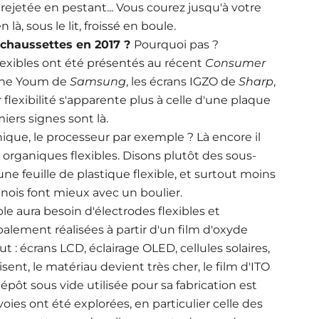
rejetée en pestant... Vous courez jusqu'à votre
à, sous le lit, froissé en boule.
chaussettes en 2017 ?
Pourquoi pas ?
lexibles ont été présentés au récent
Consumer
hone Youm de
Samsung
, les écrans IGZO de
Sharp
,
r flexibilité s'apparente plus à celle d'une plaque
iers signes sont là.
nique, le processeur par exemple ? Là encore il
organiques flexibles. Disons plutôt des sous-
ne feuille de plastique flexible, et surtout moins
inois font mieux avec un boulier.
ple aura besoin d'électrodes flexibles et
palement réalisées à partir d'un film d'oxyde
ut : écrans LCD, éclairage OLED, cellules solaires,
sent, le matériau devient très cher, le film d'ITO
dépôt sous vide utilisée pour sa fabrication est
es ont été explorées, en particulier celle des