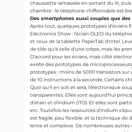
chaussette ramassée en sortant du lit, puis 
chambre : le téléphone chiffonnable est bien l
Des
smartphones
aussi souples que des 
Après tout, quelques prototypes d'écrans f
Electronics Show
: l'écran OLED du télép
et ceux de la tablette PaperTab d'
Intel
. Leu
de tôle qu'à celle d'une crêpe, mais les prem
D'accord pour les écrans, mais côté électro
existe des prototypes de microprocesseurs 
prototypes : moins de 5000 transistors sur u
de 10 instructions à la seconde. Certains ch
Quoi qu'il en soit et sera, l'électronique sou
transparentes. Elles sont aujourd'hui princi
d'étain et d'indium (ITO). Et elles sont parto
etc. Toutefois les ressources d'indium s'épui
est fragile, peu flexible, et la technique de 
lente et complexe. De nombreuses autres voi