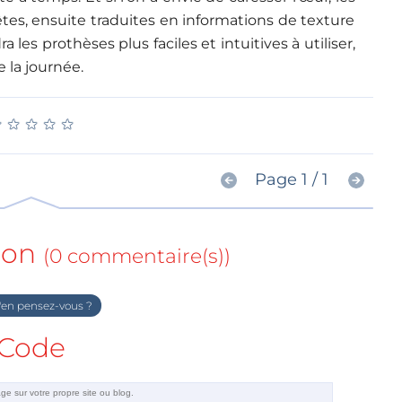
êtes, ensuite traduites en informations de texture
a les prothèses plus faciles et intuitives à utiliser,
 la journée.
★
★
★
★
★
★
★
★
★
★
Page 1 / 1
ion
(0 commentaire(s))
en pensez-vous ?
Code