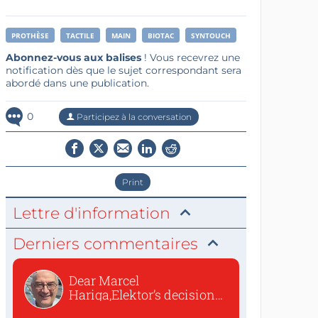
PROTHÈSE
TACTILE
MAIN
BIOTAC
SYNTOUCH
Abonnez-vous aux balises
! Vous recevrez une
notification dès que le sujet correspondant sera
abordé dans une publication.
0
Participez à la conversation
Print
Lettre d'information
Derniers commentaires
Dear Marcel
Hariga,Elektor’s decision
to republish...