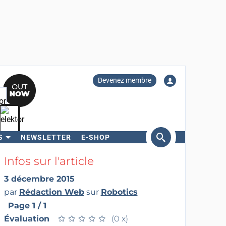
Devenez membre
S
NEWSLETTER
E-SHOP
ercher
Infos sur l'article
3 décembre 2015
par
Rédaction Web
sur
Robotics
Page 1 / 1
Évaluation
★
★
★
★
★
★
★
★
★
★
(0 x)