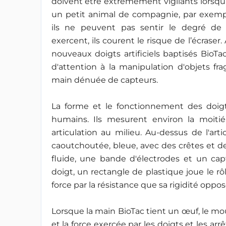
doivent être extrêmement vigilants lorsqu’
un petit animal de compagnie, par exe
ils ne peuvent pas sentir le degré de f
exercent, ils courent le risque de l’écrase
nouveaux doigts artificiels baptisés BioTa
d'attention à la manipulation d'objets f
main dénuée de capteurs.
La forme et le fonctionnement des doigt
humains. Ils mesurent environ la moiti
articulation au milieu. Au-dessus de l'art
caoutchoutée, bleue, avec des crêtes et 
fluide, une bande d'électrodes et un cap
doigt, un rectangle de plastique joue le rô
force par la résistance que sa rigidité oppo
Lorsque la main BioTac tient un œuf, le mou
et la force exercée par les doigts et les arrê