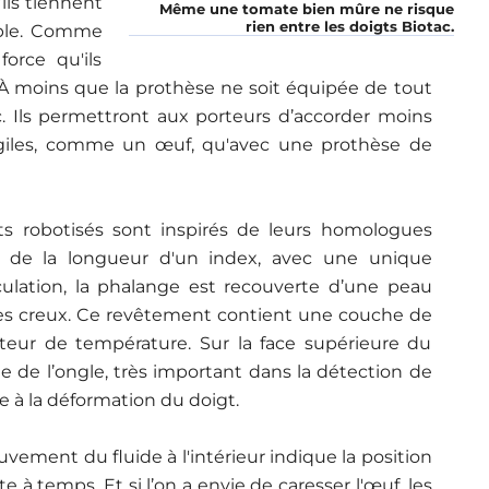
ils tiennent
Même une tomate bien mûre ne risque
rien entre les doigts Biotac.
mple. Comme
orce qu'ils
r. À moins que la prothèse ne soit équipée de tout
c. Ils permettront aux porteurs d’accorder moins
ragiles, comme un œuf, qu'avec une prothèse de
s robotisés sont inspirés de leurs homologues
é de la longueur d'un index, avec une unique
iculation, la phalange est recouverte d’une peau
des creux. Ce revêtement contient une couche de
teur de température. Sur la face supérieure du
le de l’ongle, très important dans la détection de
se à la déformation du doigt.
vement du fluide à l'intérieur indique la position
te à temps. Et si l’on a envie de caresser l'œuf, les