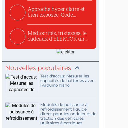
Approche hyper claire et
bien exposée. Code
concis...
Médiocrités, tristesses, le
cadeaux d'ELEKTOR un
c...
Nouvelles populaires
Test d'accus: Mesurer les
capacités de batteries avec
l'Arduino Nano
Modules de puissance à
refroidissement liquide
direct pour les onduleurs de
traction des véhicules
utilitaires électriques