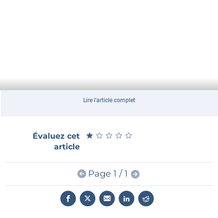
Lire l'article complet
★
★
★
★
★
★
★
★
★
★
Évaluez cet
article
Page 1 / 1