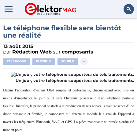
Rechercher
Le téléphone flexible sera bientôt
une réalité
13 août 2015
par
Rédaction Web
sur
composants
+
TÉLÉPHONE
FLEXIBLE
SOUPLE
Un jour, votre téléphone supportera de tels traitements.
Depuis l’apparition d’écrans Oled souples et performants, chacun attend avec plus ou
moins d’impatience le jour où il sera l’heureux possesseur d’un téléphone portable
flexible. Jusqu'ici, le principal obstacle à la production de tels appareils était l'absence d'une
diode puissante et flexible, le composant qui détecte et module le signal de l'appareil à
travers les fréquences Bluetooth, Wi-Fi et GPS. La pièce manquante au puzzle a enfin été
mise au point.