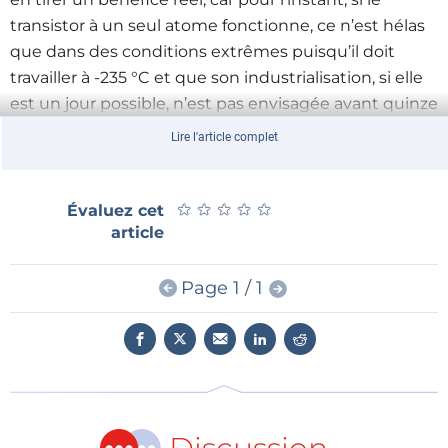
transistor à un seul atome fonctionne, ce n’est hélas
que dans des conditions extrêmes puisqu’il doit
travailler à -235 °C et que son industrialisation, si elle
est un jour possible, n’est pas envisagée avant quinze
ou vingt ans.
Lire l'article complet
★
★
★
★
★
★
★
★
★
★
Évaluez cet
article
Page 1 / 1