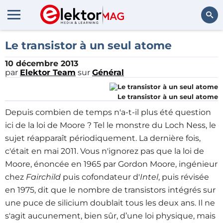
Rechercher
Le transistor à un seul atome
10 décembre 2013
par
Elektor Team
sur
Général
Le transistor à un seul atome
Depuis combien de temps n'a-t-il plus été question
ici de la loi de Moore ? Tel le monstre du Loch Ness, le
sujet réapparaît périodiquement. La dernière fois,
c'était en
mai 2011. Vous
n'ignorez pas que la loi de
Moore, énoncée en 1965 par Gordon Moore, ingénieur
chez
Fairchild
puis cofondateur d'
Intel
, puis révisée
en 1975, dit que le nombre de transistors intégrés sur
une puce de silicium doublait tous les deux ans. Il ne
s'agit aucunement, bien sûr, d’une loi physique, mais