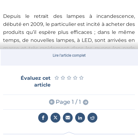
Depuis le retrait des lampes à incandescence,
débuté en 2009, le particulier est incité à acheter des
produits qu’il espère plus efficaces ; dans le même
temps, de nouvelles lampes, à LED, sont arrivées en
masse et très rapidement dans les rayons (on parle
de technologie disruptive) mais les acheteurs sont
Lire l'article complet
perdus, faute d’informations et de connaissances, de
normes, de critères de qualité clairs et de surveillance
★
★
★
★
★
★
★
★
★
★
Évaluez cet
du marché…
article
L’industrie de l’éclairage et les pouvoirs publics
devraient coopérer pour améliorer les connaissances
Page 1 / 1
des acheteurs, ce qui les aidera à choisir l’éclairage le
mieux adapté à leurs besoins. Fin 2012, les industriels
européens et les associations nationales de
l’éclairage se sont rassemblés et ont fondé