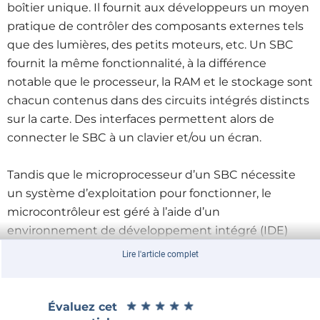
boîtier unique. Il fournit aux développeurs un moyen
pratique de contrôler des composants externes tels
que des lumières, des petits moteurs, etc. Un SBC
fournit la même fonctionnalité, à la différence
notable que le processeur, la RAM et le stockage sont
chacun contenus dans des circuits intégrés distincts
sur la carte. Des interfaces permettent alors de
connecter le SBC à un clavier et/ou un écran.
Tandis que le microprocesseur d’un SBC nécessite
un système d’exploitation pour fonctionner, le
microcontrôleur est géré à l’aide d’un
environnement de développement intégré (IDE)
fourni par le fabricant. Il est de plus en plus fréquent
Lire l'article complet
de nos jours de voir des fabricants créer des cartes de
développement non dans le but de servir de support
de démonstration à un microcontrôleur, mais pour
★
★
★
★
★
★
★
★
★
★
Évaluez cet