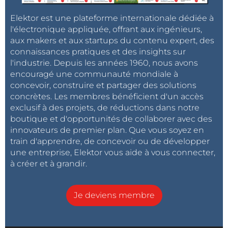
source et peu coûteuse dont le développement était
Elektor est une plateforme internationale dédiée à
assuré par la communauté open source. Puis vint
l'électronique appliquée, offrant aux ingénieurs,
en 2012 le premier ordinateur monocarte, le
aux makers et aux startups du contenu expert, des
Raspberry Pi
. À l’instar de la Beagleboard, il s’agissait
connaissances pratiques et des insights sur
l'industrie. Depuis les années 1960, nous avons
au départ de proposer une plateforme éducative bon
encouragé une communauté mondiale à
marché que les étudiants pourraient utiliser pour
concevoir, construire et partager des solutions
apprendre à coder. Mais l’attrait pour le Raspberry Pi a
concrètes. Les membres bénéficient d'un accès
largement dépassé le cercle de l’enseignement et il a
exclusif à des projets, de réductions dans notre
rapidement été adopté tant par les amateurs en
boutique et d'opportunités de collaborer avec des
innovateurs de premier plan. Que vous soyez en
électronique que par les ingénieurs professionnels.
train d'apprendre, de concevoir ou de développer
une entreprise, Elektor vous aide à vous connecter,
à créer et à grandir.
Figure 1. Carte de développement à microcontrôleur Arduino. (Source :
Shutterstock)
Je deviens membre
Le présent