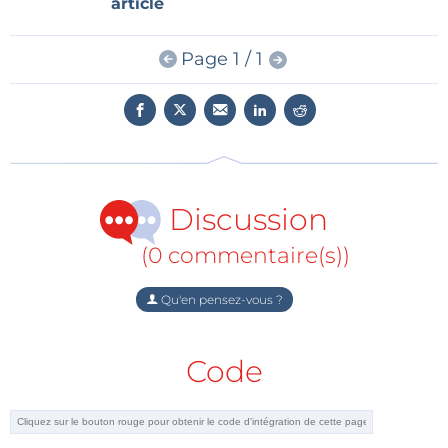
article
présenter les caractéristiques de capteurs ou
d’autres circuits intégrés auxquels le microcontrôleur
s’interface. Ce sont ces cartes que l’on appelle
Page 1 / 1
couramment « cartes de démonstration », « kits
d’évaluation » ou – si elles ont été assemblées pour
permettre la collecte de composants dans un but
tangible – « conceptions de référence ».
Certaines cartes n’ont pas pour principale vocation
Discussion
de servir au développement de matériel, mais plutôt
de fournir un accès aux données « réelles » dont ont
(0 commentaire(s))
besoin les développeurs de logiciels pour créer et
affiner les algorithmes indispensables aux
Qu'en pensez-vous ?
applications d’intelligence artificielle et
d’apprentissage automatique. Ces types de cartes ne
Code
correspondent donc pas tout à fait à la définition et à
l’usage originels d’une « carte de développement »,
mais ce terme s’emploie désormais pour désigner