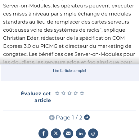
Server-on-Modules, les opérateurs peuvent exécuter
ces mises à niveau par simple échange de modules
standards au lieu de remplacer des cartes serveurs
coûteuses voire des systèmes de racks”, explique
Christian Eder, rédacteur de la spécification COM
Express 3.0 du PICMG et directeur du marketing de
congatec. Les bénéfices des Server-on-Modules pour
les cloudlets, les serveurs edge et fog ainsi que pour
n’importe quel serveur de data center sont
Lire l'article complet
d’améliorer les performances par rack à des prix
toujours plus bas. »
★
★
★
★
★
★
★
★
★
★
Évaluez cet
article
Page 1 / 2