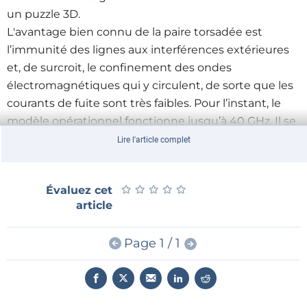
un puzzle 3D.
L'avantage bien connu de la paire torsadée est
l’immunité des lignes aux interférences extérieures
et, de surcroit, le confinement des ondes
électromagnétiques qui y circulent, de sorte que les
courants de fuite sont très faibles. Pour l’instant, le
modèle opérationnel fonctionne jusqu’à 40 GHz. Il se
démarque de lignes similaires existantes par la petite
Lire l'article complet
taille des lignes de transmission : leur épaisseur ne
dépasse pas 25 microns (contre 640 microns). Ce qui
★
★
★
★
★
★
★
★
★
★
Évaluez cet
est optimal pour des capteurs épidermiques mais
article
aussi pour beaucoup d’autres applications.
Page 1 / 1