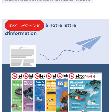
Inscrivez-vous
à notre lettre
d'information